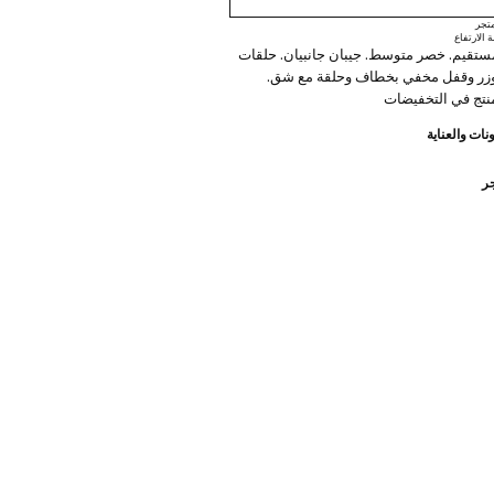
تجر
الارتفاع
ستقيم. خصر متوسط. جيبان جانبيان. حلقات
زر وقفل مخفي بخطاف وحلقة مع شق.
منتج في التخفيضات
نات والعناية
جر