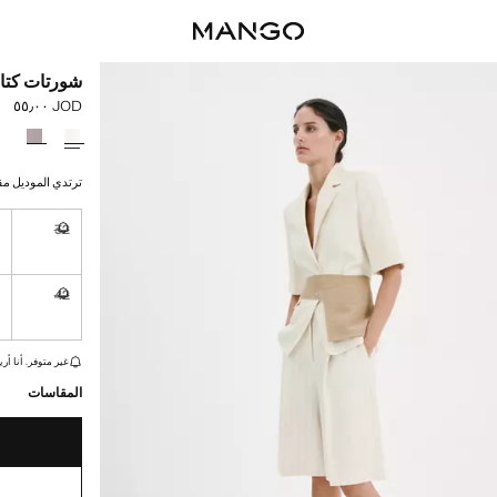
شورتات كتا
JOD ٥٥٫٠٠
السعر الحالي [JOD ٥٥٫٠٠ 
حدد اللون
ترتدي الموديل مقاس 36 ويبلغ طول
4
32
غير متوفر. أ
4
42
غير متوفر. أ
القطع الأخيرة!
غير متوفر. أنا أري
المقاسات