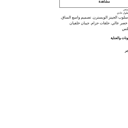
مشاهدة
تجر
ول عادي
لوب الجينز الويسترن. تصميم واسع الساق.
صر عالي. حلقات حزام. جيبان خلفيان
بلس
نات والعناية
جر