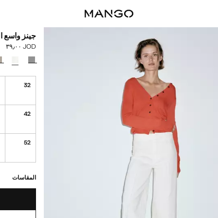
جينز واسع ا
JOD ٣٩٫٠٠
السعر الحالي [JOD ٣٩٫٠٠ 
حدد اللون
4
32
4
42
4
52
القطع الأخيرة!
غير متوفر. أنا أري
المقاسات