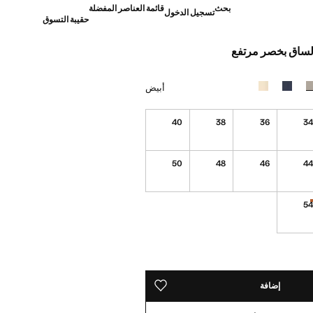
بحث
قائمة العناصر المفضلة
تسجيل الدخول
حقيبة التسوق
لساق بخصر مرتفع
]
أبيض
40
38
36
3
50
48
46
4
5
القطع الأخيرة!
ده!
إضافة
حفظه في قائمة منتجاتك المفضلة