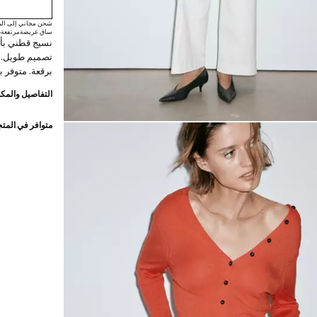
شحن مجاني إلى الم
ساق عريضة
مرتفعة
ط
نسيج قطني بأس
تصميم طويل. خ
برقعة. متوفر 
التفاصيل والمكو
متوافر في المت