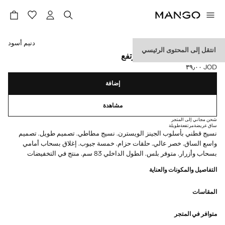
حدد اللون
دنيم أسود
انتقل إلى المحتوى الرئيسي
جينز واسع الساق بخصر مرتفع
JOD ٣٩٫٠٠
السعر الحالي [JOD ٣٩٫٠٠ ]
إضافة
مشاهدة
شحن مجاني إلى المتجر
ساق عريضة
مرتفعة
طويلة
نسيج قطني بأسلوب الجينز الويسترن. نسيج مطاطي. تصميم طويل. تصميم
واسع الساق. خصر عالي. حلقات حزام. خمسة جيوب. إغلاق بسحاب أمامي
بسحاب وأزرار. متوفر بلس. الطول الداخلي 83 سم. منتج في التخفيضات
التفاصيل والمكونات والعناية
المقاسات
متوافر في المتجر