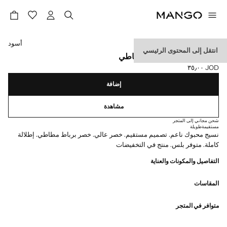
حدد اللون
أسود
انتقل إلى المحتوى الرئيسي
بنطلون مستقيم بخصر مطاطي
JOD ٣٥٫٠٠
السعر الحالي [JOD ٣٥٫٠٠ ]
إضافة
مشاهدة
شحن مجاني إلى المتجر
مستقيمة
طويلة
نسيج محبوك ناعم. تصميم مستقيم. خصر عالي. خصر برباط مطاطي. إطلالة
كاملة. متوفر بلس. منتج في التخفيضات
التفاصيل والمكونات والعناية
المقاسات
متوافر في المتجر