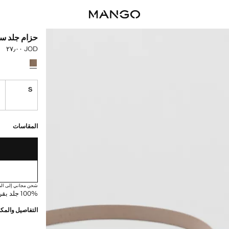
حزام جلد س
JOD ٢٧٫٠٠
السعر الحالي [JOD ٢٧٫٠٠ 
حدد اللون
M
S
القطع الأخيرة!
غير متوفر. أنا أري
المقاسات
شحن مجاني إلى الم
100% جلد بقري. جلد سويدي. تصميم بيضاوي. إغلاق بإبزيم
التفاصيل والمكو