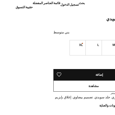
بحث
قائمة العناصر المفضلة
تسجيل الدخول
حقيبة التسوق
ويدي
]
بني متوسط
XL
L
القطع الأخيرة!
ده!
إضافة
حفظه في قائمة منتجاتك المفضلة
مشاهدة
تجر
نات والعناية