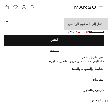
حدد اللون
بني
انتقل إلى المحتوى الرئيسي
حزام جلد بتفاصيل مطرزة
JOD ٣٩٫٠٠
JOD ١٥٫٠٠
؜-٦٢٪؜
السعر الحالي [JOD ١٥٫٠٠ ]
السعر الأول محذوف [JOD ٣٩٫٠٠ ]
أبلغني
مشاهدة
شحن مجاني إلى المتجر
جلد البقر. مشبك غلق مربع. تفاصيل مطرزة
التفاصيل والمكونات والعناية
المقاسات
متوافر في المتجر
مواد الملابس