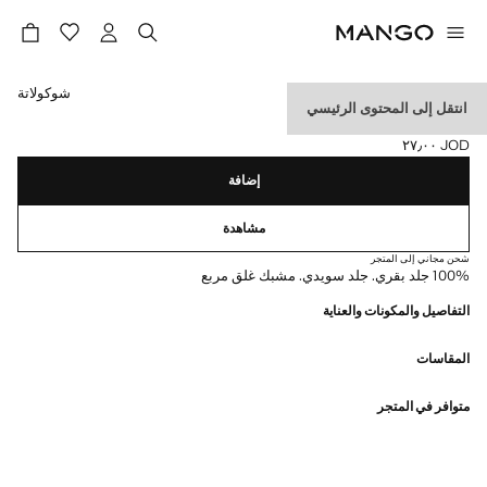
حدد اللون
شوكولاتة
انتقل إلى المحتوى الرئيسي
حزام شمواه بإبزيم مربع
JOD ٢٧٫٠٠
السعر الحالي [JOD ٢٧٫٠٠ ]
إضافة
مشاهدة
شحن مجاني إلى المتجر
100% جلد بقري. جلد سويدي. مشبك غلق مربع
التفاصيل والمكونات والعناية
المقاسات
متوافر في المتجر