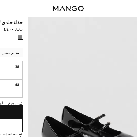
حذاء جلدي لا
JOD ٤٩٫٠٠
السعر الحالي [JOD ٤٩٫٠٠ 
حدد اللون
مقاس صغير - اخ
6
35
غير متوفر. أ
1
40
غير متوفر. أ
القطع الأخيرة!
غير متوفر. أنا أري
شحن مجاني إلى الم