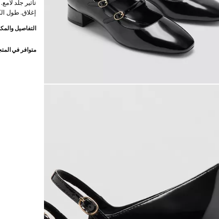
تأثير جلد لامع
إغلاق. طول الكعب 3.5 سم. منتج ف
التفاصيل والمكو
متوافر في المت