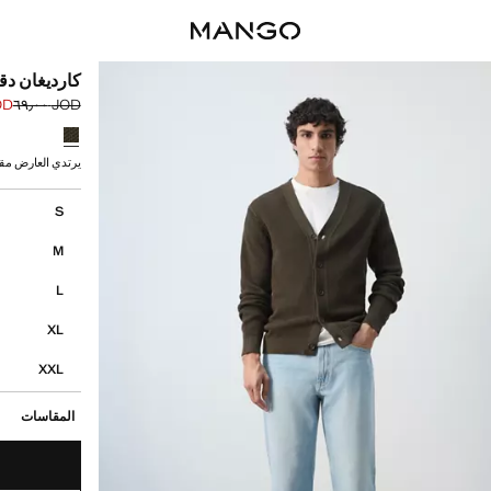
كارديغان د
٥٫٠٠
JOD ٦٩٫٠٠
السعر الحالي [JOD ٣٥٫٠٠ 
السعر الأول محذوف [D
حدد اللون
يرتدي العارض مقاس M ويبلغ طوله
إختر مقاسك
S
M
L
XL
XXL
المقاسات