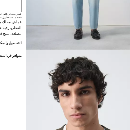
شحن مجاني إلى الم
قصة منتظمة
طول عا
قماش محاك مت
مضلعة. منتج ف
التفاصيل والمكو
متوافر في المت