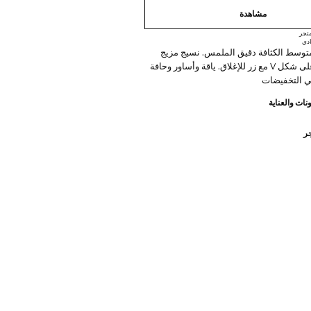
مشاهدة
تجر
دي
وسط الكثافة دقيق الملمس. نسيج مزيج
القطن. رقبة على شكل V مع زر للإغلاق. ياقة وأساور وحافة
ي التخفيضات
نات والعناية
جر