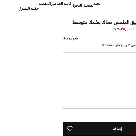
بحث
قائمة العناصر المفضلة
تسجيل الدخول
حقيبة التسوق
قيق الملمس محاك بسُمك متوسط
JOD ٣
؜-٤٩٪؜
]
JO ٦٩٫٠٠ ]
شوكولاتة
 185cm.
إضافة
حفظه في قائمة منتجاتك المفضلة