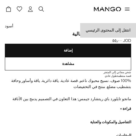
حدد اللون
أسود
انتقل إلى المحتوى الرئيسي
كنزة 100% صوف بجودة عالية
JOD ٥٥٫٠٠
السعر الحالي [JOD ٥٥٫٠٠ ]
إضافة
مشاهدة
شحن مجاني إلى المتجر
قصة منتظمة
طول عادي
100% صوف. نسيج محبوك ناعم. قصة عادية. ياقة دائرية. ياقة وأساور وحافة
بتشطيب مضلع. منتج في التخفيضات
مانجو تايلورد باي ريتشارد جيمس: هذا التعاون في التصميم يدمج بين الأناقة
والروح الجريئة لريتشارد جيمس مع الجوهر العصري لمانجو. والنتيجة هي
قراءة +
مجموعة من الأزياء الراقية والأنيقة التي يمكن الوصول إليها، تركز على إعادة
تفسير طبعات وأنماط ريتشارد جيمس مع خطوط أكثر تحديدًا، وتباينات لونية،
التفاصيل والمكونات والعناية
وأقمشة عالية الجودة.
المقاسات