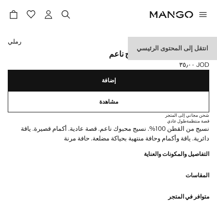
حدد اللون
رملي
انتقل إلى المحتوى الرئيسي
تيشيرت 100% قطن بنسيج ناعم
JOD ٣٥٫٠٠
السعر الحالي [JOD ٣٥٫٠٠ ]
إضافة
مشاهدة
شحن مجاني إلى المتجر
قصة منتظمة
طول عادي
نسيج من القطن 100%. نسيج محبوك ناعم. قصة عادية. أكمام قصيرة. ياقة
دائرية. ياقة وأكمام وحافة منتهية بحياكة مضلعة. حافة مرنة
التفاصيل والمكونات والعناية
المقاسات
متوافر في المتجر