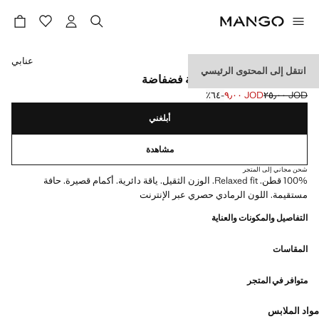
حدد اللون
عنابي
انتقل إلى المحتوى الرئيسي
تي شيرت ثقيل الوزن بقصة فضفاضة
JOD ٢٥٫٠٠
JOD ٩٫٠٠
؜-٦٤٪؜
السعر الحالي [JOD ٩٫٠٠ ]
السعر الأول محذوف [JOD ٢٥٫٠٠ ]
أبلغني
مشاهدة
شحن مجاني إلى المتجر
100% قطن. Relaxed fit. الوزن الثقيل. ياقة دائرية. أكمام قصيرة. حافة
مستقيمة. اللون الرمادي حصري عبر الإنترنت
التفاصيل والمكونات والعناية
المقاسات
متوافر في المتجر
مواد الملابس