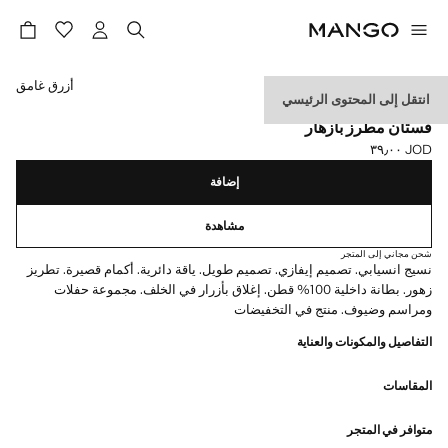
حدد اللون
أزرق غامق
انتقل إلى المحتوى الرئيسي
EVENTS
فستان مطرز بأزهار
JOD ٣٩٫٠٠
السعر الحالي [JOD ٣٩٫٠٠ ]
إضافة
مشاهدة
شحن مجاني إلى المتجر
نسيج انسيابي. تصميم إيفازي. تصميم طويل. ياقة دائرية. أكمام قصيرة. تطريز
زهور. بطانة داخلية 100% قطن. إغلاق بأزرار في الخلف. مجموعة حفلات
ومراسم وضيوف. منتج في التخفيضات
التفاصيل والمكونات والعناية
المقاسات
متوافر في المتجر