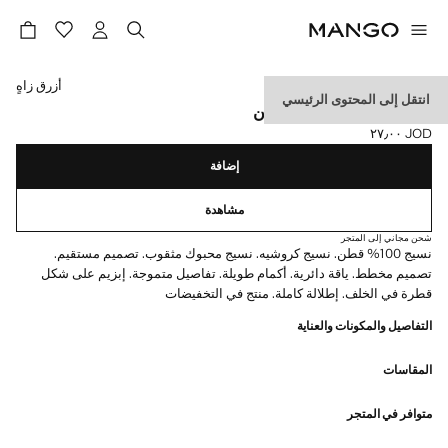
حدد اللون
أزرق زاهٍ
انتقل إلى المحتوى الرئيسي
كنزة كروشيه بخطوط بلونين
JOD ٢٧٫٠٠
السعر الحالي [JOD ٢٧٫٠٠ ]
إضافة
مشاهدة
شحن مجاني إلى المتجر
نسيج 100% قطن. نسيج كروشيه. نسيج محبوك مثقوب. تصميم مستقيم.
تصميم مخطط. ياقة دائرية. أكمام طويلة. تفاصيل متموجة. إبزيم على شكل
قطرة في الخلف. إطلالة كاملة. منتج في التخفيضات
التفاصيل والمكونات والعناية
المقاسات
متوافر في المتجر