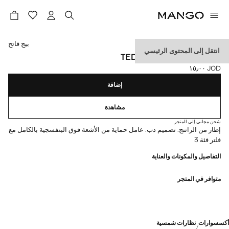
حدد اللون
بيج فاتح
انتقل إلى المحتوى الرئيسي
نظارة شمسية TEDDY BEAR
JOD ١٥٫٠٠
السعر الحالي [JOD ١٥٫٠٠ ]
إضافة
مشاهدة
شحن مجاني إلى المتجر
إطار من الراتنج. تصميم دب. عامل حماية من الأشعة فوق البنفسجية بالكامل مع
فلتر فئة 3
التفاصيل والمكونات والعناية
متوافر في المتجر
أكسسوارات
نظارات شمسية