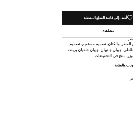
أضف إلى قائمة القطع المفضلة
مشاهدة
تجر
القطن والكتان. تصميم مستقيم. تصميم
طي. جيبان جانبيان. جيبان خلفيان بربطة.
زر. منتج في التخفيضات
نات والعناية
جر