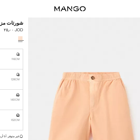
شورتات مزي
JOD ٢٥٫٠٠
السعر الحالي [JOD ٢٥٫٠٠ 
حدد اللون
6
غير متوفر. أ
116CM
8
غير متوفر. أ
128CM
10
غير متوفر. أ
140CM
12
غير متوفر. أ
152CM
القطع الأخيرة!
غير متوفر. أنا أري