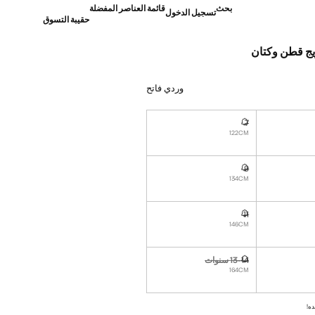
بحث
قائمة العناصر المفضلة
تسجيل الدخول
حقيبة التسوق
ج قطن وكتان
]
وردي فاتح
7
نا أريده!
غير متوفر. أنا أريده!
122CM
9
نا أريده!
غير متوفر. أنا أريده!
134CM
11
نا أريده!
غير متوفر. أنا أريده!
146CM
13-14 سنوات
نا أريده!
غير متوفر. أنا أريده!
164CM
ده!