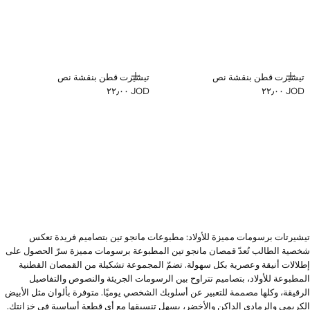
إضافة
إضافة
تيشيرت قطن بنقشة نص
تيشيرت قطن بنقشة نص
JOD ٢٢٫٠٠
JOD ٢٢٫٠٠
السعر الحالي [JOD ٢٢٫٠٠ ]
السعر الحالي [JOD ٢٢٫٠٠ ]
تيشيرتات برسومات مميزة للأولاد: مطبوعات مانجو تين بتصاميم فريدة تعكس
شخصية الطالب تُعدّ قمصان مانجو تين المطبوعة برسومات مميزة سرّ الحصول على
إطلالات أنيقة وعصرية بكل سهولة. تضمّ المجموعة تشكيلة من القمصان القطنية
المطبوعة للأولاد، بتصاميم تتراوح بين الرسومات الجريئة والنصوص والتفاصيل
الرقيقة، وكلها مصممة للتعبير عن أسلوبك الشخصي يوميًا. متوفرة بألوان مثل الأبيض
الكريمي والرمادي الداكن والأخضر، يسهل تنسيقها مع أي قطعة أساسية في خزانتك.