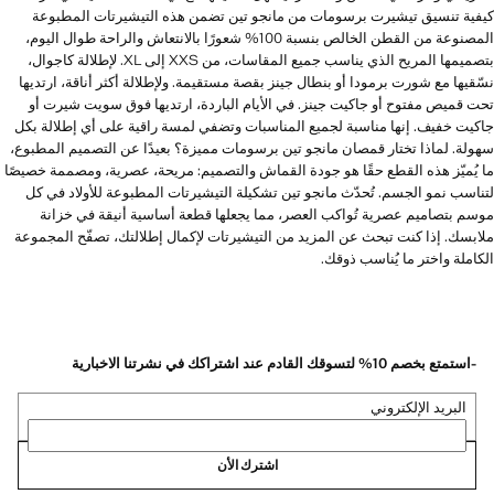
كيفية تنسيق تيشيرت برسومات من مانجو تين تضمن هذه التيشيرتات المطبوعة
المصنوعة من القطن الخالص بنسبة 100% شعورًا بالانتعاش والراحة طوال اليوم،
بتصميمها المريح الذي يناسب جميع المقاسات، من XXS إلى XL. لإطلالة كاجوال،
نسّقيها مع شورت برمودا أو بنطال جينز بقصة مستقيمة. ولإطلالة أكثر أناقة، ارتديها
تحت قميص مفتوح أو جاكيت جينز. في الأيام الباردة، ارتديها فوق سويت شيرت أو
جاكيت خفيف. إنها مناسبة لجميع المناسبات وتضفي لمسة راقية على أي إطلالة بكل
سهولة. لماذا تختار قمصان مانجو تين برسومات مميزة؟ بعيدًا عن التصميم المطبوع،
ما يُميّز هذه القطع حقًا هو جودة القماش والتصميم: مريحة، عصرية، ومصممة خصيصًا
لتناسب نمو الجسم. تُحدّث مانجو تين تشكيلة التيشيرتات المطبوعة للأولاد في كل
موسم بتصاميم عصرية تُواكب العصر، مما يجعلها قطعة أساسية أنيقة في خزانة
ملابسك. إذا كنت تبحث عن المزيد من التيشيرتات لإكمال إطلالتك، تصفّح المجموعة
الكاملة واختر ما يُناسب ذوقك.
-استمتع بخصم 10% لتسوقك القادم عند اشتراكك في نشرتنا الاخبارية
البريد الإلكتروني
اشترك الأن