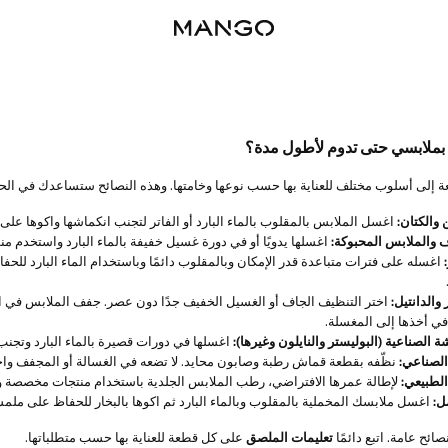
بملابسي حتى تدوم لأطول مدة؟
 إلى أسلوب مختلف للعناية بها حسب نوعها وخامتها. وهذه النصائح ستساعدك في الحفا
والكتان:
اغسل الملابس بالمقلوب بالماء البارد أو الفاتر لتجنب انكماشها واكوها عل
 والملابس المحبوكة:
اغسلها يدويًا أو في دورة غسيل خفيفة بالماء البارد واستخدم منظف
:
اغسله على فترات متباعدة قدر الإمكان وبالمقلوب دائمًا وباستخدام الماء البارد لل
 والدانتيل:
اختر التنظيف الجاف أو الغسيل الخفيف جدًا دون عصر. جفف الملابس في الظ
في أخذها إلى المغسلة.
ة الصناعية (البوليستر والنايلون وغيرها):
اغسلها في دورات قصيرة بالماء البارد وتجنب
الصناعي:
نظّفه بقطعة قماش رطبة وصابون محايد. لا تضعه في الغسالة أو المجفف وا
الطبيعي:
لإطالة عمرها الافتراضي، رطب الملابس الجلدية باستخدام منتجات مخصصة واح
ل:
اغسل ملابسك المخملية بالمقلوب وبالماء البارد ثم اكوها بالبخار للحفاظ على ملمس
ائح عامة. اتبع دائمًا
تعليمات الملصق
على كل قطعة للعناية بها حسب متطلباتها.