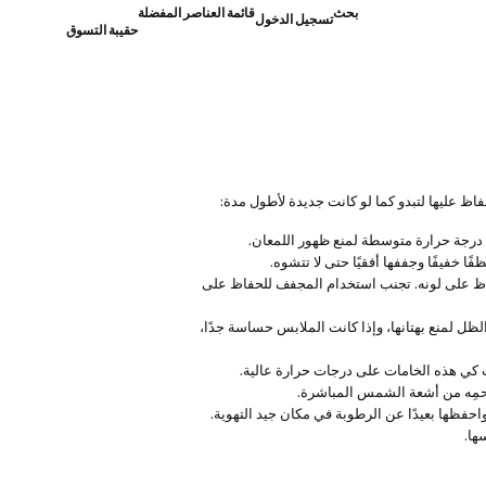
بحث
قائمة العناصر المفضلة
تسجيل الدخول
حقيبة التسوق
ظ عليها لتبدو كما لو كانت جديدة لأطول مدة:
ى درجة حرارة متوسطة لمنع ظهور اللمعان.
ًا خفيفًا وجففها أفقيًا حتى لا تتشوه.
حفاظ على لونه. تجنب استخدام المجفف للحفاظ على
ل لمنع بهتانها، وإذا كانت الملابس حساسة جدًا،
 كي هذه الخامات على درجات حرارة عالية.
حمِه من أشعة الشمس المباشرة.
فظها بعيدًا عن الرطوبة في مكان جيد التهوية.
ها.