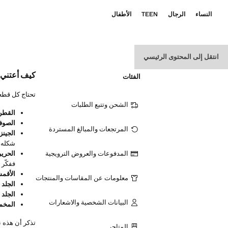
النساء
الرجال
TEEN
الأطفال
انتقل إلى المحتوى الرئيسي
كيف أعتني 
الفئات
تحتاج كل قطعة
الشحن وتتبع الطلبات
القطن 
الصوف
المرتجعات والمبالغ المستردة
الجينز
شكله.
المدفوعات والعروض الترويجية
الحرير
ففكّر 
الأقمش
معلومات عن المقاسات والمنتجات
الجلد 
الجلد 
البيانات الشخصية والاشعارات
المخم
تذكر أن هذه نص
المتاجر