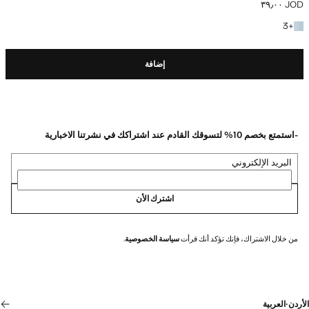
JOD ٣٩٫٠٠
السعر الحالي [JOD ٣٩٫٠٠ ]
+3 المزيد من الألوان
3
+
إضافة
-استمتع بخصم 10% لتسوقك القادم عند اشتراكك في نشرتنا الاخبارية
البريد الإلكتروني
اشترك الأن
من خلال الاشتراك، فإنك تؤكد أنك قرأت
سياسة الخصوصية
.
الأردن
·
العربية