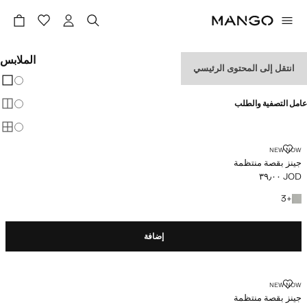
الملابس
انتقل إلى المحتوى الرئيسي
تغيير 
عرض
عامل التصفية والطلب
عرض
عرض
جينز بقصة منتظمة
NEW NOW
جينز بقصة منتظمة
JOD ٣٩٫٠٠
السعر الحالي [JOD ٣٩٫٠٠ ]
+3 المزيد من الألوان
3
+
إضافة
جينز بقصة منتظمة
NEW NOW
جينز بقصة منتظمة