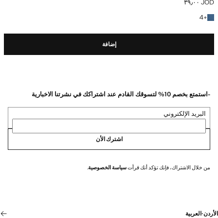
JOD ٣٩٫٠٠
السعر الحالي [JOD ٣٩٫٠٠ ]
+4 المزيد من الألوان
4
+
إضافة
-استمتع بخصم 10% لتسوقك القادم عند اشتراكك في نشرتنا الاخبارية
البريد الإلكتروني
اشترك الأن
من خلال الاشتراك، فإنك تؤكد أنك قرأت
سياسة الخصوصية
.
الأردن
·
العربية