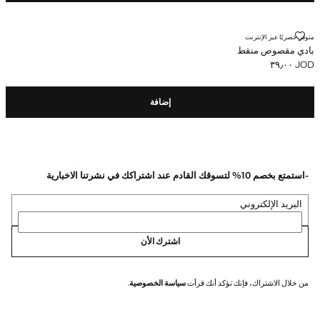
بادي مقصوص منقط
متوفر حصريًا عبر الإنترنت
بادي مقصوص منقط
JOD ٣٩٫٠٠
السعر الحالي [JOD ٣٩٫٠٠ ]
إضافة
-استمتع بخصم 10% لتسوقك القادم عند اشتراكك في نشرتنا الاخبارية
البريد الإلكتروني
اشترك الأن
من خلال الاشتراك، فإنك تؤكد أنك قرأت
سياسة الخصوصية
.