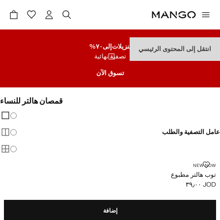
تنزيلات
إلى٧٠%
انتقل إلى المحتوى الرئيسي
تصفية نهائية
تسوق الآن
قمصان هالتر للنساء
تغيير 
عرض
عامل التصفية والطلب
عرض
عرض
توب هالتر مطبوع
NEW NOW
توب هالتر مطبوع
JOD ٣٩٫٠٠
السعر الحالي [JOD ٣٩٫٠٠ ]
إضافة