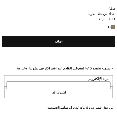
حذاء من جلد الجوت
الجلد
حذاء من جلد الجوت
JOD ٧٩٫٠٠
السعر الحالي [JOD ٧٩٫٠٠ ]
+ لون آخر
1
+
إضافة
-استمتع بخصم 10% لتسوقك القادم عند اشتراكك في نشرتنا الاخبارية
البريد الإلكتروني
اشترك الأن
من خلال الاشتراك، فإنك تؤكد أنك قرأت
سياسة الخصوصية
.