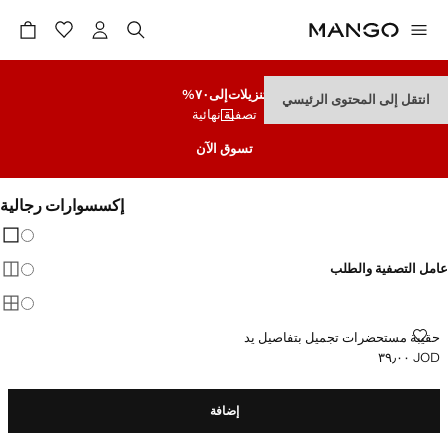
تنزيلات
إلى٧٠%
انتقل إلى المحتوى الرئيسي
تصفية نهائية
تسوق الآن
إكسسوارات رجالية
تغيير 
عرض
عامل التصفية والطلب
عرض
عرض
حقيبة مستحضرات تجميل بتفاصيل يد
حقيبة مستحضرات تجميل بتفاصيل يد
JOD ٣٩٫٠٠
السعر الحالي [JOD ٣٩٫٠٠ ]
إضافة