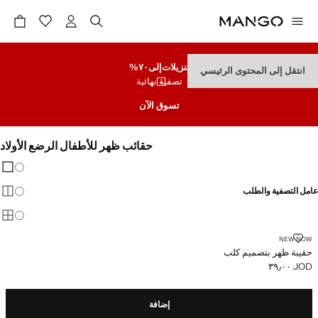
تنزيلات
إلى٧٠%
انتقل إلى المحتوى الرئيسي
تصفية نهائية
تسوق الآن
حقائب ظهر للأطفال الرضع الأولاد
تغيير 
عرض
عامل التصفية والطلب
عرض
عرض
حقيبة ظهر بتصميم كلب
NEW NOW
حقيبة ظهر بتصميم كلب
JOD ٣٩٫٠٠
السعر الحالي [JOD ٣٩٫٠٠ ]
إضافة