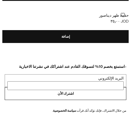
حقيبة ظهر ديناصور
حقيبة ظهر ديناصور
JOD ٣٥٫٠٠
السعر الحالي [JOD ٣٥٫٠٠ ]
إضافة
-استمتع بخصم 10% لتسوقك القادم عند اشتراكك في نشرتنا الاخبارية
البريد الإلكتروني
اشترك الأن
من خلال الاشتراك، فإنك تؤكد أنك قرأت
سياسة الخصوصية
.