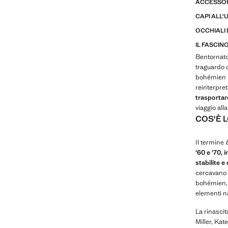
ACCESSOR
CAPI ALL'
OCCHIALI 
IL FASCIN
Bentornat
traguardo d
bohémien r
reinterpret
trasportare
viaggio all
COS'È 
Il termine
'60 e '70,
stabilite e 
cercavano d
bohémien,
elementi na
La rinascit
Miller, Kat