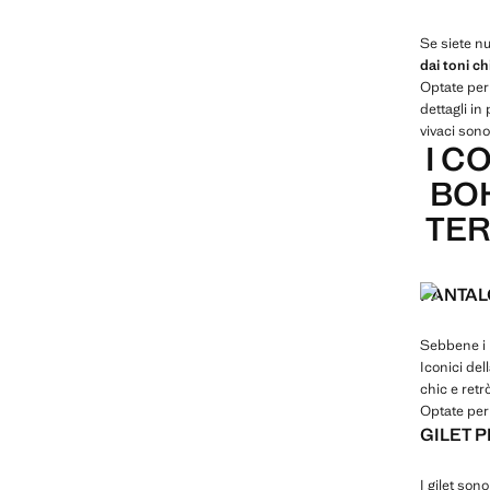
Se siete n
dai toni ch
Optate per 
dettagli i
vivaci sono
I C
BOH
TER
PANTAL
Sebbene i 
Iconici del
chic e retr
Optate per
GILET 
I gilet son