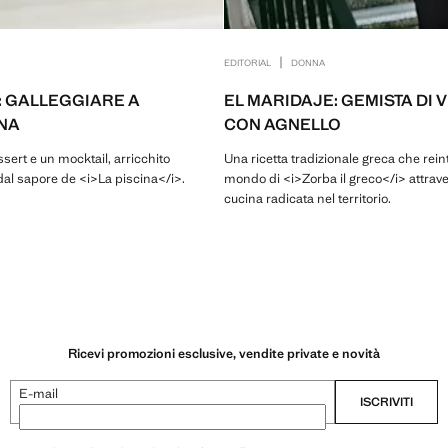
|
EDITORIAL
DONNA
: GALLEGGIARE A
EL MARIDAJE: GEMISTA DI
NA
CON AGNELLO
ssert e un mocktail, arricchito
Una ricetta tradizionale greca che reint
dal sapore de <i>La piscina</i>.
mondo di <i>Zorba il greco</i> attrav
cucina radicata nel territorio.
Ricevi promozioni esclusive, vendite private e novità
E-mail
ISCRIVITI