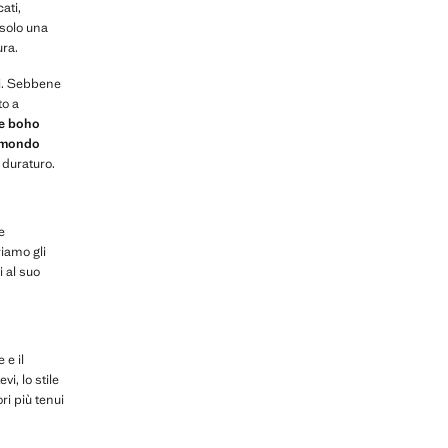
ati,
solo una
ura.
si. Sebbene
to a
ile boho
l mondo
e duraturo.
e
iamo gli
 al suo
 e il
i, lo stile
i più tenui