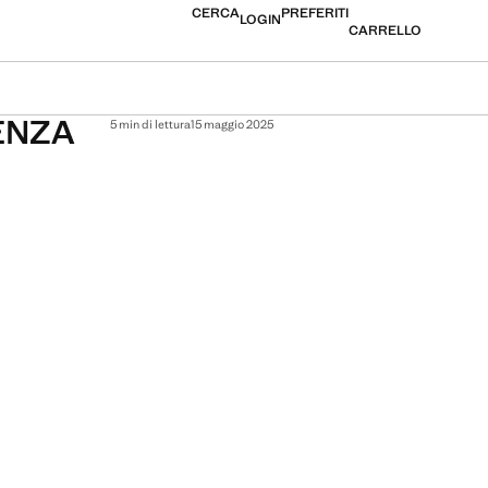
CERCA
PREFERITI
LOGIN
CARRELLO
ENZA
5 min di lettura
15 maggio 2025