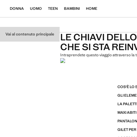
DONNA
UOMO
TEEN
BAMBINI
HOME
LE CHIAVI DELL
Vai al contenuto principale
CHE SI STA REI
Intraprendete questo viaggio attraverso la
COS'È LO 
GLI ELEME
LA PALETT
MAXI ABITI
PANTALON
GILET PER