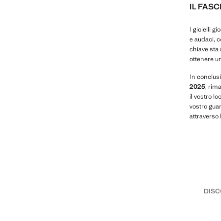
IL FASC
I gioielli 
e audaci, c
chiave sta 
ottenere u
In conclusi
2025
, rim
il vostro 
vostro guar
attraverso
DISC