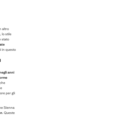
n altro
lo stile
 stato
iate
i in questo
I
negli anni
norme
 che
le
ore per gli
ome Sienna
en
. Queste