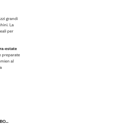
ezzi grandi
hini. La
eali per
ra-estate
he preparate
émien al
ma
LE CHIAVI DELLO STILE BOHO CHIC, UNA TENDENZA CHE SI STA REINVENTANDO