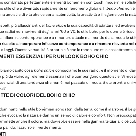
no combinato perfettamente elementi bohémien con tocchi moderni e sofistic
o stile che è diventato rapidamente un fenomeno globale. Il
boho chic
non è 
a uno stile di vita che celebra l'autenticità, la creatività e il legame con la nat
spetti più affascinanti del
boho chic
è la sua capacità di adattarsi ed evolver
sue radici nei movimenti degli anni '60 e '70, lo stile boho per le donne è riusci
e influenze contemporanee e a rimanere attuale nel mondo della moda
lo st
è riuscito a incorporare influenze contemporanee e a rimanere rilevante ne
 di oggi
. Questa versatilità è proprio ciò che lo rende uno stile così attraente 
EMENTI ESSENZIALI PER UN LOOK BOHO CHIC
bbiamo capito cosa
boho chic
e conosciamo le sue radici, è il momento di dar
 più da vicino agli elementi essenziali che compongono questo stile. Vi mostr
senziali di una tendenza che non è mai passata di moda. Siete pronti a unirvi
val?
ETTE DI COLORI DEL BOHO CHIC
edominanti nello stile bohémien sono i toni della terra, come il marrone, il beige
 che evocano la natura e danno un senso di calore e comfort. Non preoccupatev
ammette anche il colore, ma dovrebbe essere nella gamma terziaria, cioè color
a pallido, l'azzurro e il verde menta.
ITI