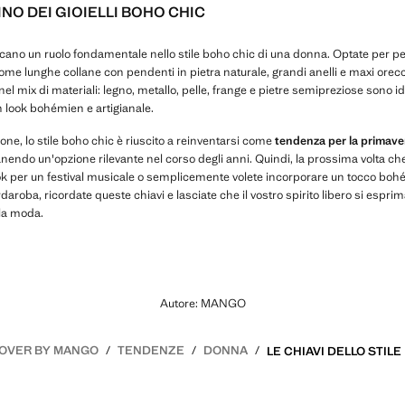
INO DEI GIOIELLI BOHO CHIC
giocano un ruolo fondamentale nello stile boho chic di una donna. Optate per p
ome lunghe collane con pendenti in pietra naturale, grandi anelli e maxi orecc
nel mix di materiali: legno, metallo, pelle, frange e pietre semipreziose sono id
n look bohémien e artigianale.
one, lo stile boho chic è riuscito a reinventarsi come
tendenza per la primave
anendo un'opzione rilevante nel corso degli anni. Quindi, la prossima volta c
look per un festival musicale o semplicemente volete incorporare un tocco boh
daroba, ricordate queste chiavi e lasciate che il vostro spirito libero si espri
 la moda.
Autore: MANGO
OVER BY MANGO
TENDENZE
DONNA