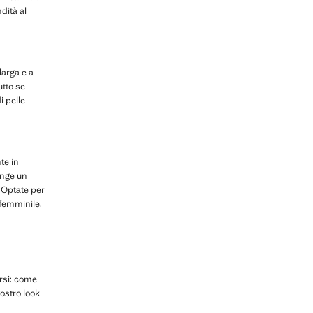
dità al
larga e a
utto se
i pelle
te in
iunge un
. Optate per
 femminile.
ersi: come
vostro look