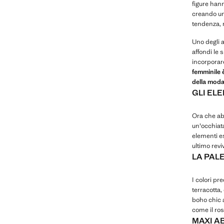
figure han
creando un
tendenza, m
Uno degli a
affondi le 
incorporar
femminile 
della moda
GLI EL
Ora che a
un'occhiata
elementi es
ultimo revi
LA PAL
I colori pr
terracotta,
boho chic 
come il ros
MAXI AB