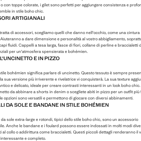
o con toppe colorate, i gilet sono perfetti per aggiungere consistenza e profon
mble in stile boho chic.
ORI ARTIGIANALI
ratta di accessori, scegliamo quelli che danno nell'occhio, come una cintura 
. Aiuteranno a dare dimensione e personalità al vostro abbigliamento, sopratt
pi fluidi. Cappelli a tesa larga, fasce di fiori, collane di perline e braccialetti d
ziali per un'atmosfera spensierata e bohémien.
L'UNCINETTO E IN PIZZO
stile bohémien significa parlare di uncinetto. Questo tessuto è sempre presen
la sua versione più irriverente e rivelatrice vi conquisterà. La sua texture agg
tico e delicato, ideale per creare contrasti interessanti in un look boho chic
inetto da abbinare a shorts in denim o scegliete abiti in pizzo per un outfit più
e opzioni sono versatili e permettono di giocare con diversi abbinamenti.
LI DA SOLE E BANDANE IN STILE BOHÉMIEN
i da sole extra-large e rotondi, tipici dello stile boho chic, sono un accessorio
bile. Anche le bandane e i foulard possono essere indossati in molti modi div
ti al collo o addirittura come braccialetti. Questi piccoli dettagli renderanno il 
 interessante e completo.