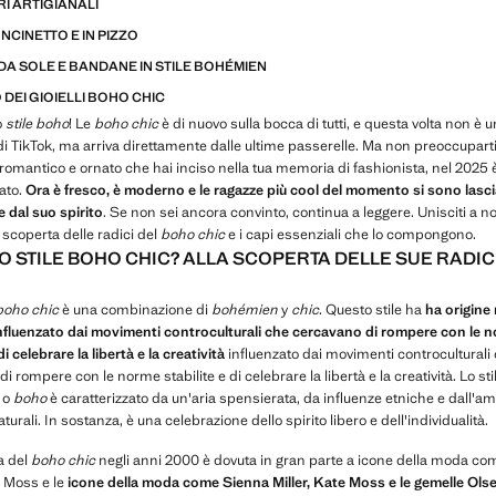
I ARTIGIANALI
UNCINETTO E IN PIZZO
DA SOLE E BANDANE IN STILE BOHÉMIEN
O DEI GIOIELLI BOHO CHIC
o
stile boho
! Le
boho chic
è di nuovo sulla bocca di tutti, e questa volta non è u
i TikTok, ma arriva direttamente dalle ultime passerelle. Ma non preoccuparti, 
omantico e ornato che hai inciso nella tua memoria di fashionista, nel 2025 è
ato.
Ora è fresco, è moderno e le ragazze più cool del momento si sono lasc
 dal suo spirito
. Se non sei ancora convinto, continua a leggere. Unisciti a no
a scoperta delle radici del
boho chic
e i capi essenziali che lo compongono.
LO STILE BOHO CHIC? ALLA SCOPERTA DELLE SUE RADIC
boho chic
è una combinazione di
bohémien
y
chic
. Questo stile ha
ha origine 
 influenzato dai movimenti controculturali che cercavano di rompere con le 
di celebrare la libertà e la creatività
influenzato dai movimenti controculturali
i rompere con le norme stabilite e di celebrare la libertà e la creatività. Lo sti
 o
boho
è caratterizzato da un'aria spensierata, da influenze etniche e dall'am
turali. In sostanza, è una celebrazione dello spirito libero e dell'individualità.
a del
boho chic
negli anni 2000 è dovuta in gran parte a icone della moda c
e Moss e le
icone della moda come Sienna Miller, Kate Moss e le gemelle Ols