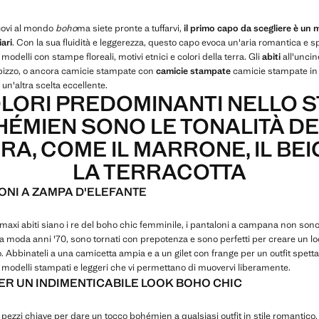
uovi al mondo
boho
ma siete pronte a tuffarvi,
il primo capo da scegliere è un 
iari
. Con la sua fluidità e leggerezza, questo capo evoca un'aria romantica e s
modelli con stampe floreali, motivi etnici e colori della terra. Gli
abiti
all'uncin
n pizzo, o ancora camicie stampate con
camicie stampate
camicie stampate in 
 un'altra scelta eccellente.
OLORI PREDOMINANTI NELLO S
ÉMIEN SONO LE TONALITÀ D
RA, COME IL MARRONE, IL BEI
LA TERRACOTTA
ONI A ZAMPA D'ELEFANTE
maxi abiti siano i re del boho chic femminile, i pantaloni a campana non son
la moda anni '70, sono tornati con prepotenza e sono perfetti per creare un l
ò. Abbinateli a una camicetta ampia e a un gilet con frange per un outfit spetta
 modelli stampati e leggeri che vi permettano di muovervi liberamente.
PER UN INDIMENTICABILE LOOK BOHO CHIC
o pezzi chiave per dare un tocco bohémien a qualsiasi outfit in stile romantico.