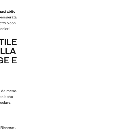
maxi abito
pensierata.
etto o con
colori
TILE
ELLA
GE E
o da meno.
ook boho
colare.
 Ricamati,