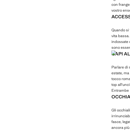
con frange 
vostro ense
ACCESS
Quando si t
vita bassa
indossate ca
sono essen
CAPI AL
Parlare di 
estate, ma 
tocco roman
top all'unc
Entrambe l
OCCHIA
Gli occhial
irrinuncia
fasce, lega
ancora più