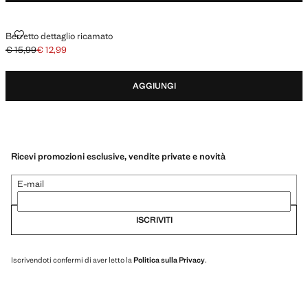
BERRETTO DETTAGLIO RICAMATO
Berretto dettaglio ricamato
€ 15,99
€ 12,99
Prezzo iniziale depennato [€ 15,99 ]
Prezzo attuale [€ 12,99 ]
AGGIUNGI
Ricevi promozioni esclusive, vendite private e novità
E-mail
ISCRIVITI
Iscrivendoti confermi di aver letto la
Politica sulla Privacy
.