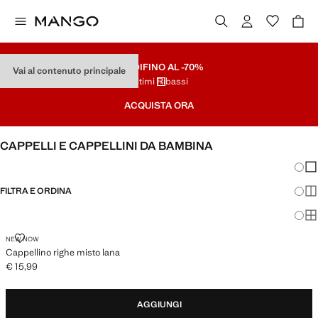
SALDI
FINO AL -70%
Vai al contenuto principale
Ultimi Ribassi
ACQUISTA ORA
CAPPELLI E CAPPELLINI DA BAMBINA
Modifi
Mos
FILTRA E ORDINA
Mos
Mos
CAPPELLINO RIGHE MISTO LANA
NEW NOW
Cappellino righe misto lana
€ 15,99
Prezzo attuale [€ 15,99 ]
AGGIUNGI