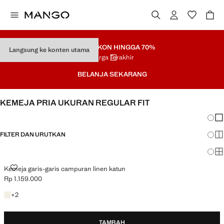
SALE
DISKON HINGGA 70%
Langsung ke konten utama
Harga Terakhir
BELANJA SEKARANG
KEMEJA PRIA UKURAN REGULAR FIT
Perub
Ta
FILTER DAN URUTKAN
Ta
Ta
KEMEJA GARIS-GARIS CAMPURAN LINEN KATUN
Kemeja garis-garis campuran linen katun
Rp 1.159.000
Harga saat ini [Rp 1.159.000 ]
+2 lebih warna
+
2
TAMBAH