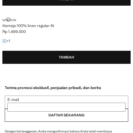
KEMEJA 100% LINEN REGULAR-FIT
NEW NOW
Kemeja 100% linen regular-fit
Rp 1.499.000
Harga saat ini [Rp 1.499.000 ]
+1 lebih warna
+
1
TAMBAH
Terima promosi eksklusif, penjualan pribadi, dan berita
E-mail
DAFTAR SEKARANG
Dengan berlangganan, Anda mengonfirmasi bahwa Anda telah membaca