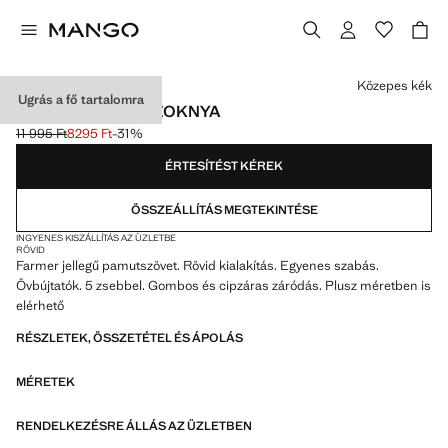
Válassz egy színt
Közepes kék
Ugrás a fő tartalomra
RÖVID FARMERSZOKNYA
11 995 Ft
8295 Ft
-31%
Kezdeti ár áthúzva [11 995 Ft ]
Jelenlegi ár [8295 Ft ]
ÉRTESÍTÉST KÉREK
ÖSSZEÁLLÍTÁS MEGTEKINTÉSE
INGYENES KISZÁLLÍTÁS AZ ÜZLETBE
RÖVID
Farmer jellegű pamutszövet. Rövid kialakítás. Egyenes szabás.
Övbújtatók. 5 zsebbel. Gombos és cipzáras záródás. Plusz méretben is
elérhető
RÉSZLETEK, ÖSSZETÉTEL ÉS ÁPOLÁS
MÉRETEK
RENDELKEZÉSRE ÁLLÁS AZ ÜZLETBEN