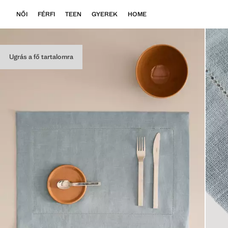
NŐI
FÉRFI
TEEN
GYEREK
HOME
Ugrás a fő tartalomra