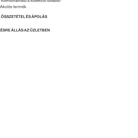
 Kombinálható a kollekció további
 Akciós termék
 ÖSSZETÉTEL ÉS ÁPOLÁS
ÉSRE ÁLLÁS AZ ÜZLETBEN