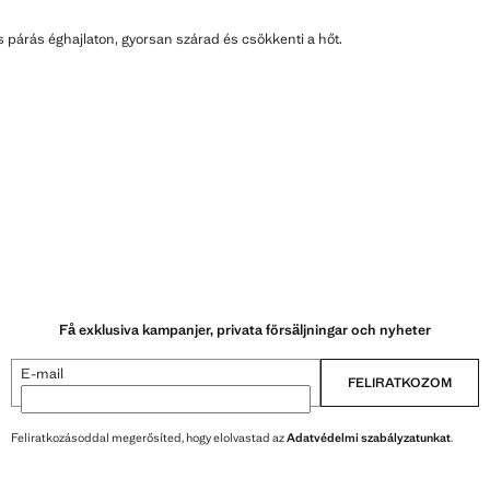
s párás éghajlaton, gyorsan szárad és csökkenti a hőt.
Få exklusiva kampanjer, privata försäljningar och nyheter
E-mail
FELIRATKOZOM
Feliratkozásoddal megerősíted, hogy elolvastad az
Adatvédelmi szabályzatunkat
.