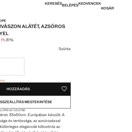
KERESÉS
KEDVENCEK
BELÉPÉS
KOSÁR
ROPE
NVÁSZON ALÁTÉT, AZSÓROS
YEL
 Ft
-31%
thúzva [5995 Ft ]
[4145 Ft ]
színt
Szürke
abok!
OK!
. KELL!
HOZZÁADÁS
MENTÉS A KÍVÁNSÁGLISTÁRA
SSZEÁLLÍTÁS MEGTEKINTÉSE
LLÍTÁS AZ ÜZLETBE
éret: 35x50cm. Európában készült. A
ága és tartóssága, az azsúrozással
különleges eleganciát kölcsönöz az