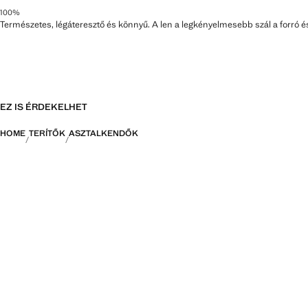
100%
Természetes, légáteresztő és könnyű. A len a legkényelmesebb szál a forró é
EZ IS ÉRDEKELHET
HOME
TERÍTŐK
ASZTALKENDŐK