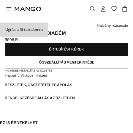
Válassz egy színt
Halvány rózsaszín
Ugrás a fő tartalomra
VIRÁGHÍMZÉSES DIADÉM
3595 Ft
Jelenlegi ár [3595 Ft ]
ÉRTESÍTÉST KÉREK
ÖSSZEÁLLÍTÁS MEGTEKINTÉSE
INGYENES KISZÁLLÍTÁS AZ ÜZLETBE
Hajpánt. Virágos hímzés
RÉSZLETEK, ÖSSZETÉTEL ÉS ÁPOLÁS
RENDELKEZÉSRE ÁLLÁS AZ ÜZLETBEN
EZ IS ÉRDEKELHET