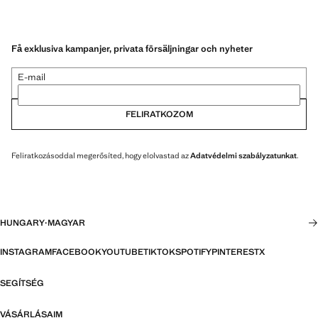
Få exklusiva kampanjer, privata försäljningar och nyheter
E-mail
FELIRATKOZOM
Feliratkozásoddal megerősíted, hogy elolvastad az
Adatvédelmi szabályzatunkat
.
HUNGARY
·
MAGYAR
INSTAGRAM
FACEBOOK
YOUTUBE
TIKTOK
SPOTIFY
PINTEREST
X
SEGÍTSÉG
VÁSÁRLÁSAIM