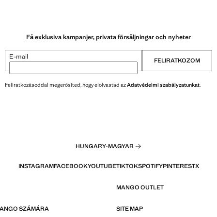
Få exklusiva kampanjer, privata försäljningar och nyheter
E-mail
FELIRATKOZOM
Feliratkozásoddal megerősíted, hogy elolvastad az
Adatvédelmi szabályzatunkat
.
HUNGARY
·
MAGYAR
INSTAGRAM
FACEBOOK
YOUTUBE
TIKTOK
SPOTIFY
PINTEREST
X
MANGO OUTLET
MANGO SZÁMÁRA
SITE MAP