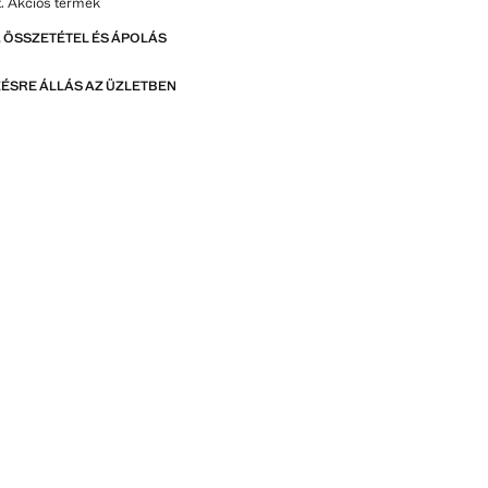
. Akciós termék
 ÖSSZETÉTEL ÉS ÁPOLÁS
ÉSRE ÁLLÁS AZ ÜZLETBEN