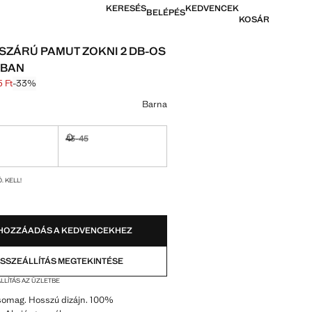
KERESÉS
KEDVENCEK
BELÉPÉS
KOSÁR
SZÁRÚ PAMUT ZOKNI 2 DB-OS
BAN
 Ft
-33%
thúzva [5995 Ft ]
[3995 Ft ]
színt
Barna
43-45
tó. Kell!
Nem kapható. Kell!
OK!
. KELL!
HOZZÁADÁS A KEDVENCEKHEZ
SSZEÁLLÍTÁS MEGTEKINTÉSE
LLÍTÁS AZ ÜZLETBE
somag. Hosszú dizájn. 100%