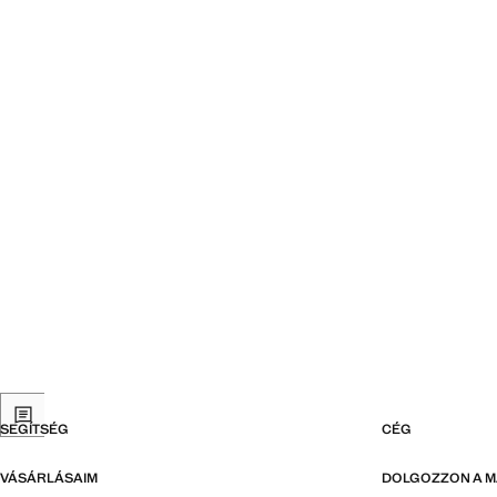
SEGÍTSÉG
CÉG
VÁSÁRLÁSAIM
DOLGOZZON A 