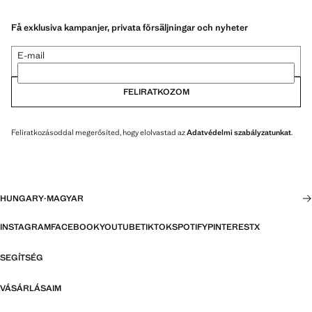
Få exklusiva kampanjer, privata försäljningar och nyheter
E-mail
FELIRATKOZOM
Feliratkozásoddal megerősíted, hogy elolvastad az
Adatvédelmi szabályzatunkat
.
HUNGARY
·
MAGYAR
INSTAGRAM
FACEBOOK
YOUTUBE
TIKTOK
SPOTIFY
PINTEREST
X
SEGÍTSÉG
VÁSÁRLÁSAIM