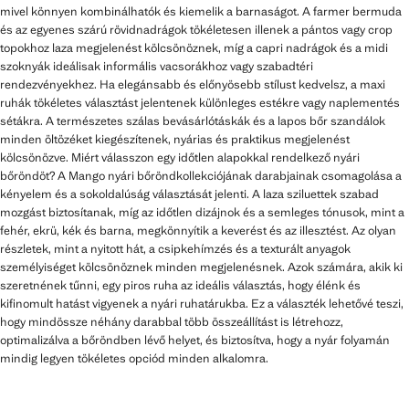
mivel könnyen kombinálhatók és kiemelik a barnaságot. A farmer bermuda
és az egyenes szárú rövidnadrágok tökéletesen illenek a pántos vagy crop
topokhoz laza megjelenést kölcsönöznek, míg a capri nadrágok és a midi
szoknyák ideálisak informális vacsorákhoz vagy szabadtéri
rendezvényekhez. Ha elegánsabb és előnyösebb stílust kedvelsz, a maxi
ruhák tökéletes választást jelentenek különleges estékre vagy naplementés
sétákra. A természetes szálas bevásárlótáskák és a lapos bőr szandálok
minden öltözéket kiegészítenek, nyárias és praktikus megjelenést
kölcsönözve. Miért válasszon egy időtlen alapokkal rendelkező nyári
bőröndöt? A Mango nyári bőröndkollekciójának darabjainak csomagolása a
kényelem és a sokoldalúság választását jelenti. A laza sziluettek szabad
mozgást biztosítanak, míg az időtlen dizájnok és a semleges tónusok, mint a
fehér, ekrü, kék és barna, megkönnyítik a keverést és az illesztést. Az olyan
részletek, mint a nyitott hát, a csipkehímzés és a texturált anyagok
személyiséget kölcsönöznek minden megjelenésnek. Azok számára, akik ki
szeretnének tűnni, egy piros ruha az ideális választás, hogy élénk és
kifinomult hatást vigyenek a nyári ruhatárukba. Ez a választék lehetővé teszi,
hogy mindössze néhány darabbal több összeállítást is létrehozz,
optimalizálva a bőröndben lévő helyet, és biztosítva, hogy a nyár folyamán
mindig legyen tökéletes opciód minden alkalomra.