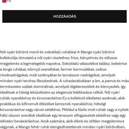
+ 5 szín
+
5
HOZZÁADÁS
Női nyári bőrönd menő és sokoldalú ruhákkal A Mango nyári bőrönd
kollekciója útmutató a női nyári viselethez: friss, kényelmes és stílusos
megjelenés a legmelegebb napokra. Sokoldalú választékot találsz, beleértve
a lenge ruhákat, könnyű overallokat, farmer bermudákat, csíkos
rövidnadrágokat, midi szoknyákat és lenvászon nadrágokat, amelyek
minden nyári tervhez illeszkednek. A ruhadarabokban a len, a pamut és más
természetes szálak dominálnak, amelyek légáteresztőek és könnyedek, így
ideálisak a hőség leküzdésére az elegancia feláldozása nélkül. Női nyári
ruhák nyaraláshoz és kiruccanáshoz Ez a kollekció tökéletes azoknak, akik
praktikus és kifinomult öltözéket keresnek nyaraláshoz, hétvégi
kiruccanáshoz vagy városi sétákhoz. Például a fűzős midi ruhák vagy a nyitott
hátú vászon overálok ideálisak egy teraszon elfogyasztott ebédhez vagy egy
délutáni bevásárláshoz. Azok számára, akik élénk és időtlen megjelenésre
vágynak, a Mango fehér ruhái elengedhetetlenek minden nyári bőröndben,