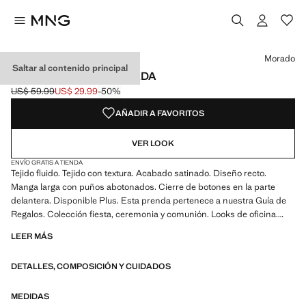
Selecciona un color
Color Esmeralda
Color Negro
Color Blanco roto
Color Morado seleccionado
Morado
Saltar al contenido principal
CAMISA FLUIDA SATINADA
US$ 59.99
US$ 29.99
-50%
Precio inicial tachado [US$ 59.99 ]
Precio actual [US$ 29.99 ]
AÑADIR A FAVORITOS
VER LOOK
ENVÍO GRATIS A TIENDA
Tejido fluido. Tejido con textura. Acabado satinado. Diseño recto.
Manga larga con puños abotonados. Cierre de botones en la parte
delantera. Disponible Plus. Esta prenda pertenece a nuestra Guía de
Regalos. Colección fiesta, ceremonia y comunión. Looks de oficina.
Cuello clásico. Cuello camisero. Cierre delantero. Tejido satinado.
LEER MÁS
Largo Standard. Largo manga Larga. Diseño estándar. Silueta Recto.
Manga larga. Estructura plana Ligero. Ubicacion cierre Cierre
DETALLES, COMPOSICIÓN Y CUIDADOS
Delantero. Tejido ligero. Cuello solapa Camisero. Estampado Rayas.
Material Satinado. Estampado Cadenas. Estampado Lunares/Topos.
Estampado Sin Estampado. Fantasia Sin Fantasía. Regular fit
MEDIDAS