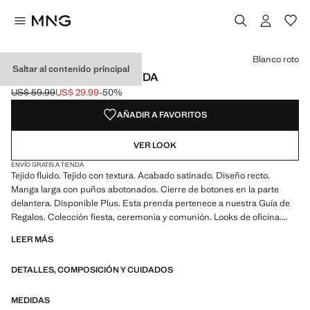
Selecciona un color
Blanco roto
Saltar al contenido principal
CAMISA FLUIDA SATINADA
US$ 59.99
US$ 29.99
-50%
Precio inicial tachado [US$ 59.99 ]
Precio actual [US$ 29.99 ]
AÑADIR A FAVORITOS
VER LOOK
ENVÍO GRATIS A TIENDA
Tejido fluido. Tejido con textura. Acabado satinado. Diseño recto.
Manga larga con puños abotonados. Cierre de botones en la parte
delantera. Disponible Plus. Esta prenda pertenece a nuestra Guía de
Regalos. Colección fiesta, ceremonia y comunión. Looks de oficina.
Cuello clásico. Cuello camisero. Cierre delantero. Tejido satinado.
LEER MÁS
Largo Standard. Largo manga Larga. Diseño estándar. Silueta Recto.
Manga larga. Estructura plana Ligero. Ubicacion cierre Cierre
DETALLES, COMPOSICIÓN Y CUIDADOS
Delantero. Tejido ligero. Cuello solapa Camisero. Estampado Rayas.
Material Satinado. Estampado Cadenas. Estampado Lunares/Topos.
Estampado Sin Estampado. Fantasia Sin Fantasía. Regular fit
MEDIDAS