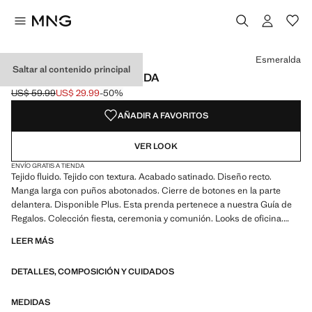
Selecciona un color
Color Esmeralda seleccionado
Color Negro
Color Blanco roto
Color Morado
Esmeralda
Saltar al contenido principal
CAMISA FLUIDA SATINADA
US$ 59.99
US$ 29.99
-50%
Precio inicial tachado [US$ 59.99 ]
Precio actual [US$ 29.99 ]
AÑADIR A FAVORITOS
VER LOOK
ENVÍO GRATIS A TIENDA
Tejido fluido. Tejido con textura. Acabado satinado. Diseño recto.
Manga larga con puños abotonados. Cierre de botones en la parte
delantera. Disponible Plus. Esta prenda pertenece a nuestra Guía de
Regalos. Colección fiesta, ceremonia y comunión. Looks de oficina.
Cuello clásico. Cuello camisero. Cierre delantero. Tejido satinado.
LEER MÁS
Largo Standard. Largo manga Larga. Diseño estándar. Silueta Recto.
Manga larga. Estructura plana Ligero. Ubicacion cierre Cierre
DETALLES, COMPOSICIÓN Y CUIDADOS
Delantero. Tejido ligero. Cuello solapa Camisero. Estampado Rayas.
Material Satinado. Estampado Cadenas. Estampado Lunares/Topos.
Estampado Sin Estampado. Fantasia Sin Fantasía. Regular fit
MEDIDAS