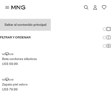
ZAPATOS DE BEBÉ NIÑO
Saltar al contenido principal
Cambi
Mos
FILTRAR Y ORDENAR
Mos
Mos
BOTA CORDONES ELÁSTICOS
NEW NOW
Bota cordones elásticos
US$ 59.99
Precio actual [US$ 59.99 ]
ZAPATO PIEL VELCRO
NEW NOW
Zapato piel velcro
US$ 79.99
Precio actual [US$ 79.99 ]