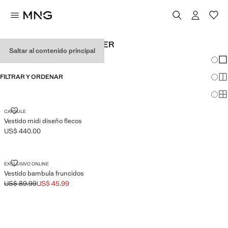
VESTIDO HALTER DE MUJER
Saltar al contenido principal
Cambi
Mos
FILTRAR Y ORDENAR
Mos
Mos
VESTIDO MIDI DISEÑO FLECOS
CAPSULE
Vestido midi diseño flecos
US$ 440.00
Precio actual [US$ 440.00 ]
VESTIDO BAMBULA FRUNCIDOS
EXCLUSIVO ONLINE
Vestido bambula fruncidos
US$ 89.99
US$ 45.99
Precio inicial tachado [US$ 89.99 ]
Precio actual [US$ 45.99 ]