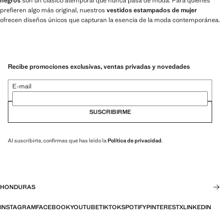
negros
son un clásico atemporal que nunca pasa de moda. Para quienes
prefieren algo más original, nuestros
vestidos estampados de mujer
ofrecen diseños únicos que capturan la esencia de la moda contemporánea.
Recibe promociones exclusivas, ventas privadas y novedades
E-mail
SUSCRIBIRME
Al suscribirte, confirmas que has leído la
Política de privacidad
.
HONDURAS
INSTAGRAM
FACEBOOK
YOUTUBE
TIKTOK
SPOTIFY
PINTEREST
X
LINKEDIN