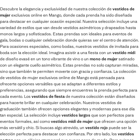
Descubre la elegancia y exclusividad de nuestra colección de
vestidos de
mujer
exclusivos online en Mango, donde cada prenda ha sido diseñada
para destacar en cualquier ocasión especial. Nuestra selección incluye una
variedad de estilos que van desde vestidos asimétricos y drapeados hasta
monos largos y sofisticados. Estas prendas son ideales para eventos de
gala, bodas o cualquier celebración donde quieras ser el centro de atención.
Para ocasiones especiales, como bodas, nuestros vestidos de invitada para
boda son la elección ideal. Imagina asistir a una fiesta con un
vestido midi
de diseño evasé en un tono vibrante de vino o un
mono de mujer
satinado
con un elegante cuello asimétrico. Estas prendas no solo capturan miradas,
sino que también te permiten moverte con gracia y confianza. La colección
de vestidos de mujer exclusivos online de Mango está pensada para
ofrecerte opciones versátiles que se adaptan a diferentes estilos y
preferencias, asegurando que siempre encuentres la prenda perfecta para
cada evento. Los
vestidos de fiesta
de nuestra colección están diseñados
para hacerte brillar en cualquier celebración. Nuestros vestidos de
graduación también ofrecen opciones elegantes y modernas para ese día
tan especial. La selección incluye
vestidos largos
que son perfectos para
eventos formales, así como
vestidos midi de mujer
que ofrecen una opción
más versátil y chic. Si buscas algo atrevido, un
vestido rojo
puede ser la
elección perfecta para destacar con confianza. Por otro lado, los
vestidos