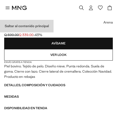
Selecciona un color
Arena
Saltar al contenido principal
BOTÍN DETALLES PIEL
Q 599.00
Q 339.00
-43%
Precio inicial tachado [Q 599.00 ]
Precio actual [Q 339.00 ]
AVÍSAME
VER LOOK
ENVÍO GRATIS A TIENDA
Piel bovino. Tejido de pelo. Diseño nieve. Punta redonda. Suela de
goma. Cierre con lazo. Cierre lateral de cremallera. Colección Navidad.
Producto en rebajas
DETALLES, COMPOSICIÓN Y CUIDADOS
MEDIDAS
DISPONIBILIDAD EN TIENDA