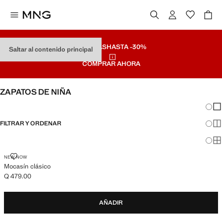
REBAJAS
HASTA -30%
Saltar al contenido principal
COMPRAR AHORA
ZAPATOS DE NIÑA
Cambi
Mos
FILTRAR Y ORDENAR
Mos
Mos
MOCASÍN CLÁSICO
NEW NOW
Mocasín clásico
Q 479.00
Precio actual [Q 479.00 ]
AÑADIR