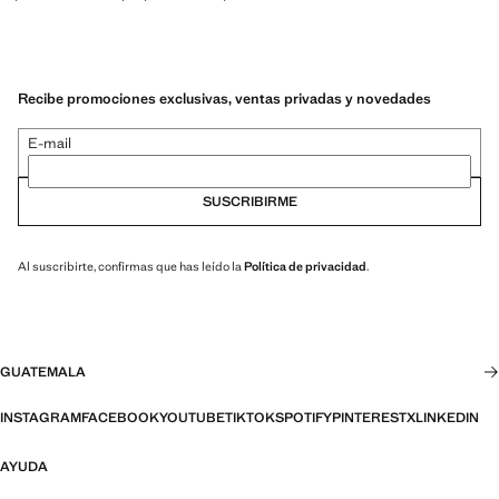
Recibe promociones exclusivas, ventas privadas y novedades
E-mail
SUSCRIBIRME
Al suscribirte, confirmas que has leído la
Política de privacidad
.
GUATEMALA
INSTAGRAM
FACEBOOK
YOUTUBE
TIKTOK
SPOTIFY
PINTEREST
X
LINKEDIN
AYUDA