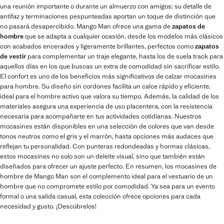
una reunión importante o durante un almuerzo con amigos; su detalle de
antifaz y terminaciones pespunteadas aportan un toque de distinción que
no pasará desapercibido. Mango Man ofrece una gama de
zapatos de
hombre
que se adapta a cualquier ocasión, desde los modelos más clásicos
con acabados encerados y ligeramente brillantes, perfectos como
zapatos
de vestir
para complementar un traje elegante, hasta los de suela track para
aquellos días en los que buscas un extra de comodidad sin sacrificar estilo.
El confort es uno de los beneficios más significativos de calzar mocasines
para hombre. Su diseño sin cordones facilita un calce rápido y eficiente,
ideal para el hombre activo que valora su tiempo. Además, la calidad de los
materiales asegura una experiencia de uso placentera, con la resistencia
necesaria para acompañarte en tus actividades cotidianas. Nuestros
mocasines están disponibles en una selección de colores que van desde
tonos neutros como el gris y el marrón, hasta opciones más audaces que
reflejan tu personalidad. Con punteras redondeadas y hormas clásicas,
estos mocasines no solo son un deleite visual, sino que también están
diseñados para ofrecer un ajuste perfecto. En resumen, los mocasines de
hombre de Mango Man son el complemento ideal para el vestuario de un
hombre que no compromete estilo por comodidad. Ya sea para un evento
formal o una salida casual, esta colección ofrece opciones para cada
necesidad y gusto. ¡Descúbrelos!