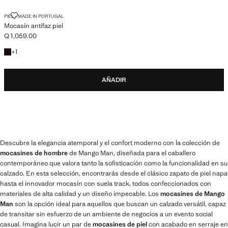
MOCASÍN ANTIFAZ PIEL
PIEL - MADE IN PORTUGAL
Mocasín antifaz piel
Q 1,059.00
Precio actual [Q 1,059.00 ]
+1 color
+
1
AÑADIR
Descubre la elegancia atemporal y el confort moderno con la colección de
mocasines de hombre
de Mango Man, diseñada para el caballero
contemporáneo que valora tanto la sofisticación como la funcionalidad en su
calzado. En esta selección, encontrarás desde el clásico zapato de piel napa
hasta el innovador mocasín con suela track, todos confeccionados con
materiales de alta calidad y un diseño impecable. Los
mocasines de Mango
Man
son la opción ideal para aquellos que buscan un calzado versátil, capaz
de transitar sin esfuerzo de un ambiente de negocios a un evento social
casual. Imagina lucir un par de
mocasines de piel
con acabado en serraje en