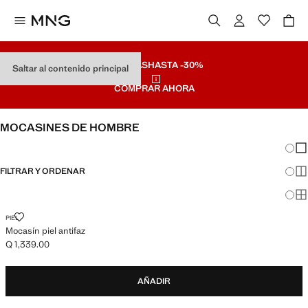
REBAJAS
HASTA -30%
Saltar al contenido principal
COMPRAR AHORA
MOCASINES DE HOMBRE
Cambi
Mos
FILTRAR Y ORDENAR
Mos
Mos
MOCASÍN PIEL ANTIFAZ
PIEL
Mocasín piel antifaz
Q 1,339.00
Precio actual [Q 1,339.00 ]
AÑADIR