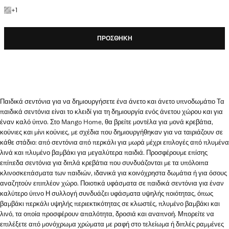
+1 χρώμα
+
1
ΠΡΟΣΘΉΚΗ
Παιδικά σεντόνια για να δημιουργήσετε ένα άνετο και άνετο υπνοδωμάτιο Τα
παιδικά σεντόνια είναι το κλειδί για τη δημιουργία ενός άνετου χώρου και για
έναν καλό ύπνο. Στο Mango Home, θα βρείτε μοντέλα για μονά κρεβάτια,
κούνιες και μίνι κούνιες, με σχέδια που δημιουργήθηκαν για να ταιριάζουν σε
κάθε στάδιο: από σεντόνια από περκάλι για μωρά μέχρι επιλογές από πλυμένα
λινά και πλυμένο βαμβάκι για μεγαλύτερα παιδιά. Προσφέρουμε επίσης
επίπεδα σεντόνια για διπλά κρεβάτια που συνδυάζονται με τα υπόλοιπα
κλινοσκεπάσματα των παιδιών, ιδανικά για κοινόχρηστα δωμάτια ή για όσους
αναζητούν επιπλέον χώρο. Ποιοτικά υφάσματα σε παιδικά σεντόνια για έναν
καλύτερο ύπνο Η συλλογή συνδυάζει υφάσματα υψηλής ποιότητας, όπως
βαμβάκι περκάλι υψηλής περιεκτικότητας σε κλωστές, πλυμένο βαμβάκι και
λινό, τα οποία προσφέρουν απαλότητα, δροσιά και αναπνοή. Μπορείτε να
επιλέξετε από μονόχρωμα χρώματα με ραφή στο τελείωμα ή διπλές ραμμένες