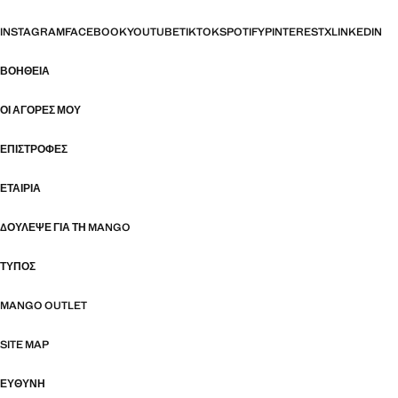
INSTAGRAM
FACEBOOK
YOUTUBE
TIKTOK
SPOTIFY
PINTEREST
X
LINKEDIN
ΒΟΉΘΕΙΑ
ΟΙ ΑΓΟΡΈΣ ΜΟΥ
ΕΠΙΣΤΡΟΦΈΣ
ΕΤΑΙΡΊΑ
ΔΟΎΛΕΨΕ ΓΙΑ ΤΗ MANGO
ΤΎΠΟΣ
MANGO OUTLET
SITE MAP
ΕΥΘΥΝΗ