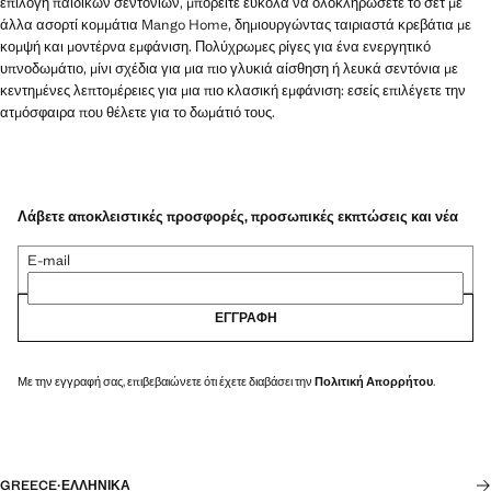
επιλογή παιδικών σεντονιών, μπορείτε εύκολα να ολοκληρώσετε το σετ με
άλλα ασορτί κομμάτια Mango Home, δημιουργώντας ταιριαστά κρεβάτια με
κομψή και μοντέρνα εμφάνιση. Πολύχρωμες ρίγες για ένα ενεργητικό
υπνοδωμάτιο, μίνι σχέδια για μια πιο γλυκιά αίσθηση ή λευκά σεντόνια με
κεντημένες λεπτομέρειες για μια πιο κλασική εμφάνιση: εσείς επιλέγετε την
ατμόσφαιρα που θέλετε για το δωμάτιό τους.
Λάβετε αποκλειστικές προσφορές, προσωπικές εκπτώσεις και νέα
E-mail
ΕΓΓΡΑΦΉ
Με την εγγραφή σας, επιβεβαιώνετε ότι έχετε διαβάσει την
Πολιτική Απορρήτου
.
GREECE
·
ΕΛΛΗΝΙΚΆ