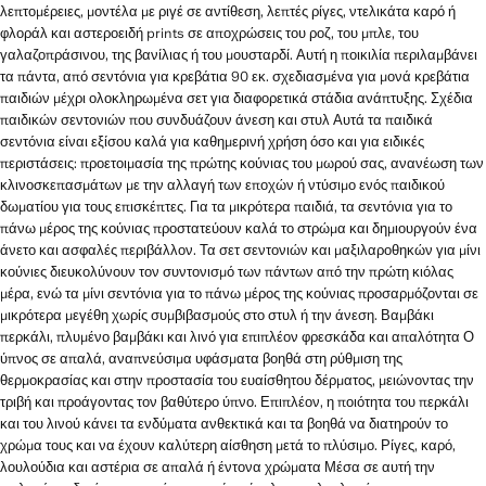
λεπτομέρειες, μοντέλα με ριγέ σε αντίθεση, λεπτές ρίγες, ντελικάτα καρό ή
φλοράλ και αστεροειδή prints σε αποχρώσεις του ροζ, του μπλε, του
γαλαζοπράσινου, της βανίλιας ή του μουσταρδί. Αυτή η ποικιλία περιλαμβάνει
τα πάντα, από σεντόνια για κρεβάτια 90 εκ. σχεδιασμένα για μονά κρεβάτια
παιδιών μέχρι ολοκληρωμένα σετ για διαφορετικά στάδια ανάπτυξης. Σχέδια
παιδικών σεντονιών που συνδυάζουν άνεση και στυλ Αυτά τα παιδικά
σεντόνια είναι εξίσου καλά για καθημερινή χρήση όσο και για ειδικές
περιστάσεις: προετοιμασία της πρώτης κούνιας του μωρού σας, ανανέωση των
κλινοσκεπασμάτων με την αλλαγή των εποχών ή ντύσιμο ενός παιδικού
δωματίου για τους επισκέπτες. Για τα μικρότερα παιδιά, τα σεντόνια για το
πάνω μέρος της κούνιας προστατεύουν καλά το στρώμα και δημιουργούν ένα
άνετο και ασφαλές περιβάλλον. Τα σετ σεντονιών και μαξιλαροθηκών για μίνι
κούνιες διευκολύνουν τον συντονισμό των πάντων από την πρώτη κιόλας
μέρα, ενώ τα μίνι σεντόνια για το πάνω μέρος της κούνιας προσαρμόζονται σε
μικρότερα μεγέθη χωρίς συμβιβασμούς στο στυλ ή την άνεση. Βαμβάκι
περκάλι, πλυμένο βαμβάκι και λινό για επιπλέον φρεσκάδα και απαλότητα Ο
ύπνος σε απαλά, αναπνεύσιμα υφάσματα βοηθά στη ρύθμιση της
θερμοκρασίας και στην προστασία του ευαίσθητου δέρματος, μειώνοντας την
τριβή και προάγοντας τον βαθύτερο ύπνο. Επιπλέον, η ποιότητα του περκάλι
και του λινού κάνει τα ενδύματα ανθεκτικά και τα βοηθά να διατηρούν το
χρώμα τους και να έχουν καλύτερη αίσθηση μετά το πλύσιμο. Ρίγες, καρό,
λουλούδια και αστέρια σε απαλά ή έντονα χρώματα Μέσα σε αυτή την