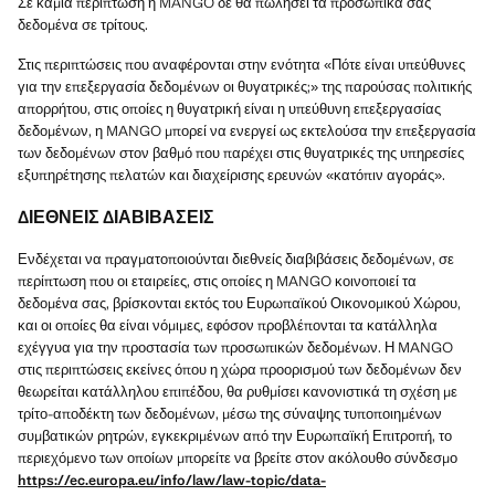
Σε καμία περίπτωση η MANGO δε θα πωλήσει τα προσωπικά σας
δεδομένα σε τρίτους.
Στις περιπτώσεις που αναφέρονται στην ενότητα «Πότε είναι υπεύθυνες
για την επεξεργασία δεδομένων οι θυγατρικές;» της παρούσας πολιτικής
απορρήτου, στις οποίες η θυγατρική είναι η υπεύθυνη επεξεργασίας
δεδομένων, η MANGO μπορεί να ενεργεί ως εκτελούσα την επεξεργασία
των δεδομένων στον βαθμό που παρέχει στις θυγατρικές της υπηρεσίες
εξυπηρέτησης πελατών και διαχείρισης ερευνών «κατόπιν αγοράς».
ΔΙΕΘΝΕΙΣ ΔΙΑΒΙΒΑΣΕΙΣ
Ενδέχεται να πραγματοποιούνται διεθνείς διαβιβάσεις δεδομένων, σε
περίπτωση που οι εταιρείες, στις οποίες η MANGO κοινοποιεί τα
δεδομένα σας, βρίσκονται εκτός του Ευρωπαϊκού Οικονομικού Χώρου,
και οι οποίες θα είναι νόμιμες, εφόσον προβλέπονται τα κατάλληλα
εχέγγυα για την προστασία των προσωπικών δεδομένων. Η MANGO
στις περιπτώσεις εκείνες όπου η χώρα προορισμού των δεδομένων δεν
θεωρείται κατάλληλου επιπέδου, θα ρυθμίσει κανονιστικά τη σχέση με
τρίτο-αποδέκτη των δεδομένων, μέσω της σύναψης τυποποιημένων
συμβατικών ρητρών, εγκεκριμένων από την Ευρωπαϊκή Επιτροπή, το
περιεχόμενο των οποίων μπορείτε να βρείτε στον ακόλουθο σύνδεσμο
https://ec.europa.eu/info/law/law-topic/data-