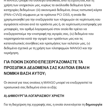
Η MANGO μπορεί να συλλέγει απευθείας από τη σχέση σας και τη
χρήση των υπηρεσιών μας, κυρίως τα ακόλουθα δεδομένα ή/και
κατηγορίες δεδομένων: (iii) οικονομικά δεδομένα, όπως πιστωτική κάρτα
(PAN+CVV2) σύμφωνα με τα πρότυπα PCI DSS, η οποία θα
χρησιμοποιηθεί για την επεξεργασία των πληρωμών σε περίπτωση που
αγοράσετε κάποιο από τα προϊόντα μας ή, σε περίπτωση επιστροφής για
μεταφορές, τον αριθμό λογαριασμού στον οποίο θα πρέπει να
επεξεργαστούμε την επιστροφή της αγοράς σας, (iv) δεδομένα που
παρατηρούνται κατά την αγορά των προϊόντων μας και τις
καταναλωτικές συνήθειες και προτιμήσεις των πελατών μας, (v)
δεδομένα σχετικά με τη χρήση των πλατφορμών MANGO και την
περιήγηση.
ΓΙΑ ΠΟΙΟΝ ΣΚΟΠΟ ΕΠΕΞΕΡΓΑΖΟΜΑΣΤΕ ΤΑ
ΠΡΟΣΩΠΙΚΑ ΔΕΔΟΜΕΝΑ ΣΑΣ ΚΑΙ ΠΟΙΑ ΕΙΝΑΙ Η
ΝΟΜΙΚΗ ΒΑΣΗ ΑΥΤΟΥ;
Οι σκοποί για τους οποίους η MANGO μπορεί να επεξεργαστεί τα
προσωπικά σας δεδομένα είναι οι εξής:
Α) ΔΗΜΙΟΥΡΓΊΑ ΛΟΓΑΡΙΑΣΜΟΥ ΧΡΗΣΤΗ
Για τη διαχείριση της εγγραφής σας, η οποία συνεπάγεται τη
δημιουργία