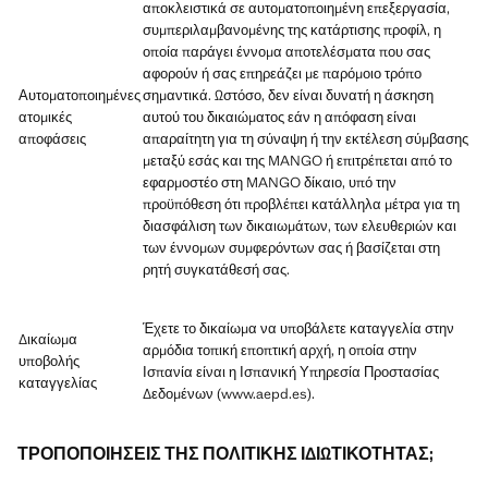
αποκλειστικά σε αυτοματοποιημένη επεξεργασία,
συμπεριλαμβανομένης της κατάρτισης προφίλ, η
οποία παράγει έννομα αποτελέσματα που σας
αφορούν ή σας επηρεάζει με παρόμοιο τρόπο
Αυτοματοποιημένες
σημαντικά. Ωστόσο, δεν είναι δυνατή η άσκηση
ατομικές
αυτού του δικαιώματος εάν η απόφαση είναι
αποφάσεις
απαραίτητη για τη σύναψη ή την εκτέλεση σύμβασης
μεταξύ εσάς και της MANGO ή επιτρέπεται από το
εφαρμοστέο στη MANGO δίκαιο, υπό την
προϋπόθεση ότι προβλέπει κατάλληλα μέτρα για τη
διασφάλιση των δικαιωμάτων, των ελευθεριών και
των έννομων συμφερόντων σας ή βασίζεται στη
ρητή συγκατάθεσή σας.
Έχετε το δικαίωμα να υποβάλετε καταγγελία στην
Δικαίωμα
αρμόδια τοπική εποπτική αρχή, η οποία στην
υποβολής
Ισπανία είναι η Ισπανική Υπηρεσία Προστασίας
καταγγελίας
Δεδομένων (www.aepd.es).
ΤΡΟΠΟΠΟΙΗΣΕΙΣ ΤΗΣ ΠΟΛΙΤΙΚΗΣ ΙΔΙΩΤΙΚΟΤΗΤΑΣ;