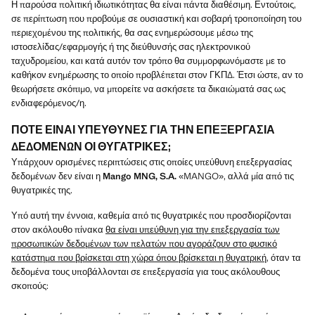
Η παρούσα πολιτική ιδιωτικότητας θα είναι πάντα διαθέσιμη. Εντούτοις,
σε περίπτωση που προβούμε σε ουσιαστική και σοβαρή τροποποίηση του
περιεχομένου της πολιτικής, θα σας ενημερώσουμε μέσω της
ιστοσελίδας/εφαρμογής ή της διεύθυνσής σας ηλεκτρονικού
ταχυδρομείου, και κατά αυτόν τον τρόπο θα συμμορφωνόμαστε με το
καθήκον ενημέρωσης το οποίο προβλέπεται στον ΓΚΠΔ. Έτσι ώστε, αν το
θεωρήσετε σκόπιμο, να μπορείτε να ασκήσετε τα δικαιώματά σας ως
ενδιαφερόμενος/η.
ΠΌΤΕ ΕΊΝΑΙ ΥΠΕΎΘΥΝΕΣ ΓΙΑ ΤΗΝ ΕΠΕΞΕΡΓΑΣΊΑ
ΔΕΔΟΜΈΝΩΝ ΟΙ ΘΥΓΑΤΡΙΚΈΣ;
Υπάρχουν ορισμένες περιπτώσεις στις οποίες υπεύθυνη επεξεργασίας
δεδομένων δεν είναι η
Mango MNG, S.A.
«MANGO», αλλά μία από τις
θυγατρικές της.
Υπό αυτή την έννοια, καθεμία από τις θυγατρικές που προσδιορίζονται
στον ακόλουθο πίνακα
θα είναι υπεύθυνη για την επεξεργασία των
προσωπικών δεδομένων των πελατών που αγοράζουν στο φυσικό
κατάστημα που βρίσκεται στη χώρα όπου βρίσκεται η θυγατρική
, όταν τα
δεδομένα τους υποβάλλονται σε επεξεργασία για τους ακόλουθους
σκοπούς: