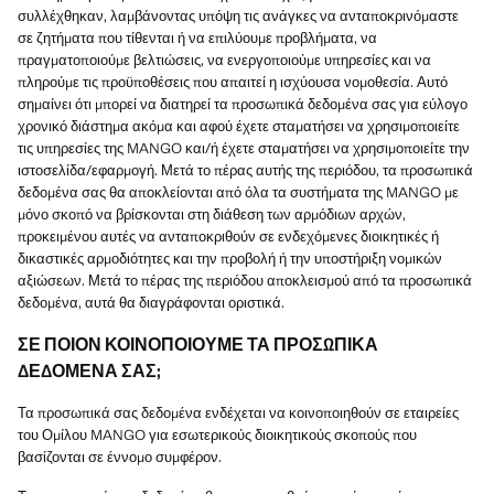
συλλέχθηκαν, λαμβάνοντας υπόψη τις ανάγκες να ανταποκρινόμαστε
σε ζητήματα που τίθενται ή να επιλύουμε προβλήματα, να
πραγματοποιούμε βελτιώσεις, να ενεργοποιούμε υπηρεσίες και να
πληρούμε τις προϋποθέσεις που απαιτεί η ισχύουσα νομοθεσία. Αυτό
σημαίνει ότι μπορεί να διατηρεί τα προσωπικά δεδομένα σας για εύλογο
χρονικό διάστημα ακόμα και αφού έχετε σταματήσει να χρησιμοποιείτε
τις υπηρεσίες της MANGO και/ή έχετε σταματήσει να χρησιμοποιείτε την
ιστοσελίδα/εφαρμογή. Μετά το πέρας αυτής της περιόδου, τα προσωπικά
δεδομένα σας θα αποκλείονται από όλα τα συστήματα της MANGO με
μόνο σκοπό να βρίσκονται στη διάθεση των αρμόδιων αρχών,
προκειμένου αυτές να ανταποκριθούν σε ενδεχόμενες διοικητικές ή
δικαστικές αρμοδιότητες και την προβολή ή την υποστήριξη νομικών
αξιώσεων. Μετά το πέρας της περιόδου αποκλεισμού από τα προσωπικά
δεδομένα, αυτά θα διαγράφονται οριστικά.
ΣΕ ΠΟΙΟΝ ΚΟΙΝΟΠΟΙΟΥΜΕ ΤΑ ΠΡΟΣΩΠΙΚΆ
ΔΕΔΟΜΕΝΑ ΣΑΣ;
Τα προσωπικά σας δεδομένα ενδέχεται να κοινοποιηθούν σε εταιρείες
του Ομίλου MANGO για εσωτερικούς διοικητικούς σκοπούς που
βασίζονται σε έννομο συμφέρον.