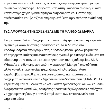
νομιμοποιείται στο πλαίσιο της εκτέλεσης σύμβασης σύμφωνα με την
ανωτέρω παράγραφο. Η συγκατάθεση αυτή μπορεί να ανακληθεί ανά
πάσα στιγμή χωρίς η ανάκληση να επηρεάζει τη νομιμότητα της
επεξεργασίας που βασίζεται στη συγκατάθεση πριν από την ανάκλησή
της.
Γ) ΔΙΑΜΟΡΦΩΣΗ ΤΗΣ ΣΧΕΣΗ ΣΑΣ ΜΕ ΤΗ MANGO ΩΣ ΜΑΡΚΑ
Ενημερωτικό δελτίο: διαχείριση και αποστολή εμπορικών πληροφοριών
σχετικά με αποκλειστικές προσφορές και τα τελευταία νέα
προσαρμοσμένα στο προφίλ σας, αποστολή κοινού μέσω ψηφιακών
πλατφορμών, καθώς και ανακοινώσεις σχετικά με εκκρεμή ενδύματα και
αξεσουάρ στην τσάντα σας μέσω ηλεκτρονικού ταχυδρομείου, SMS,
WhatsApp, ειδοποιήσεων από την εφαρμογή Mango ή οποιοδήποτε
άλλο κανάλι επικοινωνίας ή/και ψηφιακή πλατφόρμα. Αυτό
περιλαμβάνει προωθητικές ενέργειες, όπως, για παράδειγμα, η
διαχείριση διαγωνισμών ή κληρώσεων που διοργανώνει η MANGO. Σε
περίπτωση που συμφωνείτε να λαμβάνετε εμπορικές επικοινωνίες μέσω
διαφορετικών καναλιών, ορισμένες προσωπικές πληροφορίες ενδέχεται
να χρησιμοποιηθούν για την εξατομίκευση των επικοινωνιών στα
ψηφιακά μέσα.