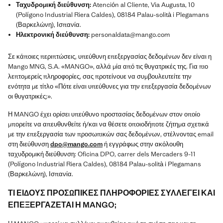
Ταχυδρομική διεύθυνση:
Atención al Cliente, Via Augusta, 10
(Polígono Industrial Riera Caldes), 08184 Palau-solità i Plegamans
(Βαρκελώνη), Ισπανία.
Ηλεκτρονική διεύθυνση:
personaldata@mango.com
Σε κάποιες περιπτώσεις, υπεύθυνη επεξεργασίας δεδομένων δεν είναι η
Mango MNG, S.A. «MANGO», αλλά μία από τις θυγατρικές της. Για πιο
λεπτομερείς πληροφορίες, σας προτείνουε να συμβουλευτείτε την
ενότητα με τίτλο «Πότε είναι υπεύθυνες για την επεξεργασία δεδομένων
οι θυγατρικές;».
Η MANGO έχει ορίσει υπεύθυνο προστασίας δεδομένων στον οποίο
μπορείτε να απευθυνθείτε ή/και να θέσετε οποιοδήποτε ζήτημα σχετικά
με την επεξεργασία των προσωπικών σας δεδομένων, στέλνοντας email
στη διεύθυνση
dpo@mango.com
ή εγγράφως στην ακόλουθη
ταχυδρομική διεύθυνση: Oficina DPO, carrer dels Mercaders 9-11
(Polígono Industrial Riera Caldes), 08184 Palau-solità i Plegamans
(Βαρκελώνη), Ισπανία.
ΤΙ ΕΙΔΟΥΣ ΠΡΟΣΩΠΙΚΕΣ ΠΛΗΡΟΦΟΡΙΕΣ ΣΥΛΛΕΓΕΙ ΚΑΙ
ΕΠΕΞΕΡΓΑΖΕΤΑΙ Η MANGO;