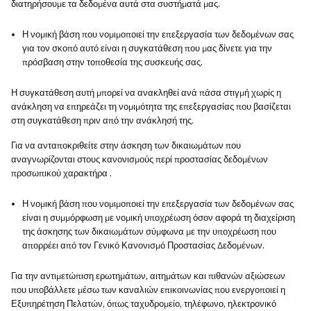
διατηρήσουμε τα δεδομένα αυτά στα συστήματά μας.
Η νομική βάση που νομιμοποιεί την επεξεργασία των δεδομένων σας
για τον σκοπό αυτό είναι η συγκατάθεση που μας δίνετε για την
πρόσβαση στην τοποθεσία της συσκευής σας.
Η συγκατάθεση αυτή μπορεί να ανακληθεί ανά πάσα στιγμή χωρίς η
ανάκληση να επηρεάζει τη νομιμότητα της επεξεργασίας που βασίζεται
στη συγκατάθεση πριν από την ανάκλησή της.
Για να ανταποκριθείτε στην άσκηση των δικαιωμάτων που
αναγνωρίζονται στους κανονισμούς περί προστασίας δεδομένων
προσωπικού χαρακτήρα .
Η νομική βάση που νομιμοποιεί την επεξεργασία των δεδομένων σας
είναι η συμμόρφωση με νομική υποχρέωση όσον αφορά τη διαχείριση
της άσκησης των δικαιωμάτων σύμφωνα με την υποχρέωση που
απορρέει από τον Γενικό Κανονισμό Προστασίας Δεδομένων.
Για την αντιμετώπιση ερωτημάτων, αιτημάτων και πιθανών αξιώσεων
που υποβάλλετε μέσω των καναλιών επικοινωνίας που ενεργοποιεί η
Εξυπηρέτηση Πελατών, όπως ταχυδρομείο, τηλέφωνο, ηλεκτρονικό