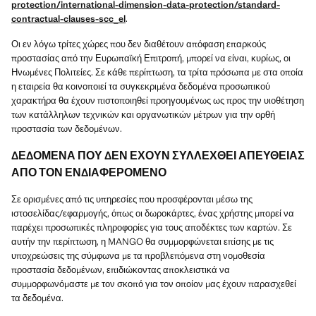
protection/international-dimension-data-protection/standard-
contractual-clauses-scc_el
.
Οι εν λόγω τρίτες χώρες που δεν διαθέτουν απόφαση επαρκούς
προστασίας από την Ευρωπαϊκή Επιτροπή, μπορεί να είναι, κυρίως, οι
Ηνωμένες Πολιτείες. Σε κάθε περίπτωση, τα τρίτα πρόσωπα με στα οποία
η εταιρεία θα κοινοποιεί τα συγκεκριμένα δεδομένα προσωπικού
χαρακτήρα θα έχουν πιστοποιηθεί προηγουμένως ως προς την υιοθέτηση
των κατάλληλων τεχνικών και οργανωτικών μέτρων για την ορθή
προστασία των δεδομένων.
ΔΕΔΟΜΕΝΑ ΠΟΥ ΔΕΝ ΕΧΟΥΝ ΣΥΛΛΕΧΘΕΙ ΑΠΕΥΘΕΙΑΣ
ΑΠΟ ΤΟΝ ΕΝΔΙΑΦΕΡΟΜΕΝΟ
Σε ορισμένες από τις υπηρεσίες που προσφέρονται μέσω της
ιστοσελίδας/εφαρμογής, όπως οι δωροκάρτες, ένας χρήστης μπορεί να
παρέχει προσωπικές πληροφορίες για τους αποδέκτες των καρτών. Σε
αυτήν την περίπτωση, η MANGO θα συμμορφώνεται επίσης με τις
υποχρεώσεις της σύμφωνα με τα προβλεπόμενα στη νομοθεσία
προστασία δεδομένων, επιδιώκοντας αποκλειστικά να
συμμορφωνόμαστε με τον σκοπό για τον οποίον μας έχουν παρασχεθεί
τα δεδομένα.