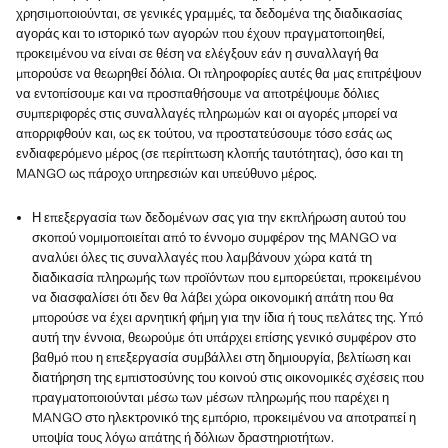
χρησιμοποιούνται, σε γενικές γραμμές, τα δεδομένα της διαδικασίας
αγοράς και το ιστορικό των αγορών που έχουν πραγματοποιηθεί,
προκειμένου να είναι σε θέση να ελέγξουν εάν η συναλλαγή θα
μπορούσε να θεωρηθεί δόλια. Οι πληροφορίες αυτές θα μας επιτρέψουν
να εντοπίσουμε και να προσπαθήσουμε να αποτρέψουμε δόλιες
συμπεριφορές στις συναλλαγές πληρωμών και οι αγορές μπορεί να
απορριφθούν και, ως εκ τούτου, να προστατεύσουμε τόσο εσάς ως
ενδιαφερόμενο μέρος (σε περίπτωση κλοπής ταυτότητας), όσο και τη
MANGO ως πάροχο υπηρεσιών και υπεύθυνο μέρος.
Η επεξεργασία των δεδομένων σας για την εκπλήρωση αυτού του
σκοπού νομιμοποιείται από το έννομο συμφέρον της MANGO να
αναλύει όλες τις συναλλαγές που λαμβάνουν χώρα κατά τη
διαδικασία πληρωμής των προϊόντων που εμπορεύεται, προκειμένου
να διασφαλίσει ότι δεν θα λάβει χώρα οικονομική απάτη που θα
μπορούσε να έχει αρνητική φήμη για την ίδια ή τους πελάτες της. Υπό
αυτή την έννοια, θεωρούμε ότι υπάρχει επίσης γενικό συμφέρον στο
βαθμό που η επεξεργασία συμβάλλει στη δημιουργία, βελτίωση και
διατήρηση της εμπιστοσύνης του κοινού στις οικονομικές σχέσεις που
πραγματοποιούνται μέσω των μέσων πληρωμής που παρέχει η
MANGO στο ηλεκτρονικό της εμπόριο, προκειμένου να αποτραπεί η
υποψία τους λόγω απάτης ή δόλιων δραστηριοτήτων.