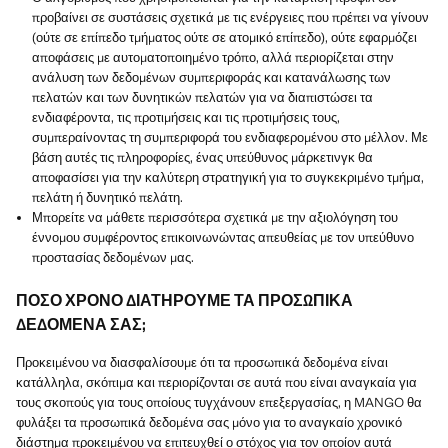
προβαίνει σε συστάσεις σχετικά με τις ενέργειες που πρέπει να γίνουν
(ούτε σε επίπεδο τμήματος ούτε σε ατομικό επίπεδο), ούτε εφαρμόζει
αποφάσεις με αυτοματοποιημένο τρόπο, αλλά περιορίζεται στην
ανάλυση των δεδομένων συμπεριφοράς και κατανάλωσης των
πελατών και των δυνητικών πελατών για να διαπιστώσει τα
ενδιαφέροντα, τις προτιμήσεις και τις προτιμήσεις τους,
συμπεραίνοντας τη συμπεριφορά του ενδιαφερομένου στο μέλλον. Με
βάση αυτές τις πληροφορίες, ένας υπεύθυνος μάρκετινγκ θα
αποφασίσει για την καλύτερη στρατηγική για το συγκεκριμένο τμήμα,
πελάτη ή δυνητικό πελάτη.
Μπορείτε να μάθετε περισσότερα σχετικά με την αξιολόγηση του
έννομου συμφέροντος επικοινωνώντας απευθείας με τον υπεύθυνο
προστασίας δεδομένων μας.
ΠΟΣΟ ΧΡΟΝΟ ΔΙΑΤΗΡΟΥΜΕ ΤΑ ΠΡΟΣΩΠΙΚΑ
ΔΕΔΟΜΕΝΑ ΣΑΣ;
Προκειμένου να διασφαλίσουμε ότι τα προσωπικά δεδομένα είναι
κατάλληλα, σκόπιμα και περιορίζονται σε αυτά που είναι αναγκαία για
τους σκοπούς για τους οποίους τυγχάνουν επεξεργασίας, η MANGO θα
φυλάξει τα προσωπικά δεδομένα σας μόνο για το αναγκαίο χρονικό
διάστημα προκειμένου να επιτευχθεί ο στόχος για τον οποίον αυτά