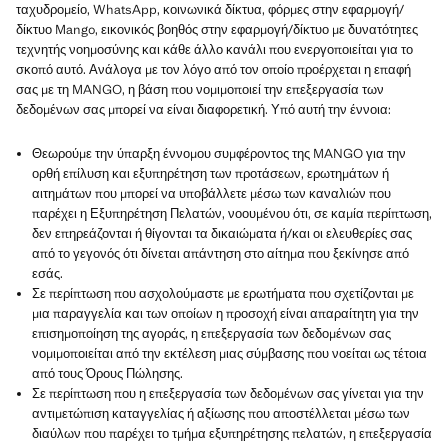
ταχυδρομείο, WhatsApp, κοινωνικά δίκτυα, φόρμες στην εφαρμογή/
δίκτυο Mango, εικονικός βοηθός στην εφαρμογή/δίκτυο με δυνατότητες
τεχνητής νοημοσύνης και κάθε άλλο κανάλι που ενεργοποιείται για το
σκοπό αυτό. Ανάλογα με τον λόγο από τον οποίο προέρχεται η επαφή
σας με τη MANGO, η βάση που νομιμοποιεί την επεξεργασία των
δεδομένων σας μπορεί να είναι διαφορετική. Υπό αυτή την έννοια:
Θεωρούμε την ύπαρξη έννομου συμφέροντος της MANGO για την
ορθή επίλυση και εξυπηρέτηση των προτάσεων, ερωτημάτων ή
αιτημάτων που μπορεί να υποβάλλετε μέσω των καναλιών που
παρέχει η Εξυπηρέτηση Πελατών, νοουμένου ότι, σε καμία περίπτωση,
δεν επηρεάζονται ή θίγονται τα δικαιώματα ή/και οι ελευθερίες σας
από το γεγονός ότι δίνεται απάντηση στο αίτημα που ξεκίνησε από
εσάς.
Σε περίπτωση που ασχολούμαστε με ερωτήματα που σχετίζονται με
μια παραγγελία και των οποίων η προσοχή είναι απαραίτητη για την
επισημοποίηση της αγοράς, η επεξεργασία των δεδομένων σας
νομιμοποιείται από την εκτέλεση μιας σύμβασης που νοείται ως τέτοια
από τους Όρους Πώλησης.
Σε περίπτωση που η επεξεργασία των δεδομένων σας γίνεται για την
αντιμετώπιση καταγγελίας ή αξίωσης που αποστέλλεται μέσω των
διαύλων που παρέχει το τμήμα εξυπηρέτησης πελατών, η επεξεργασία