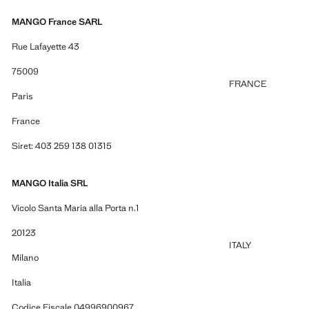
MANGO France SARL
Rue Lafayette 43
75009
FRANCE
Paris
France
Siret: 403 259 138 01315
MANGO Italia SRL
Vicolo Santa Maria alla Porta n.1
20123
ITALY
Milano
Italia
Codice Fiscale 04996900967