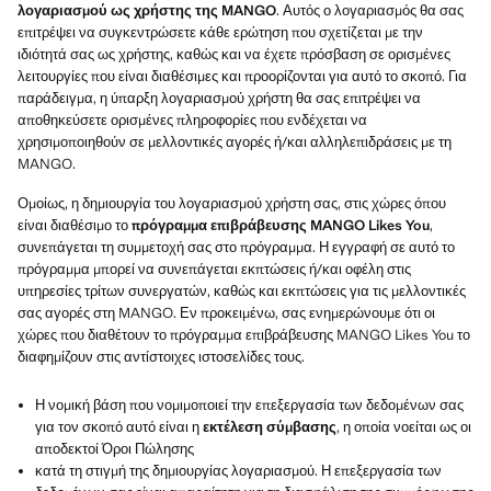
λογαριασμού ως χρήστης της MANGO
. Αυτός ο λογαριασμός θα σας
επιτρέψει να συγκεντρώσετε κάθε ερώτηση που σχετίζεται με την
ιδιότητά σας ως χρήστης, καθώς και να έχετε πρόσβαση σε ορισμένες
λειτουργίες που είναι διαθέσιμες και προορίζονται για αυτό το σκοπό. Για
παράδειγμα, η ύπαρξη λογαριασμού χρήστη θα σας επιτρέψει να
αποθηκεύσετε ορισμένες πληροφορίες που ενδέχεται να
χρησιμοποιηθούν σε μελλοντικές αγορές ή/και αλληλεπιδράσεις με τη
MANGO.
Ομοίως, η δημιουργία του λογαριασμού χρήστη σας, στις χώρες όπου
είναι διαθέσιμο το
πρόγραμμα επιβράβευσης MANGO Likes You
,
συνεπάγεται τη συμμετοχή σας στο πρόγραμμα. Η εγγραφή σε αυτό το
πρόγραμμα μπορεί να συνεπάγεται εκπτώσεις ή/και οφέλη στις
υπηρεσίες τρίτων συνεργατών, καθώς και εκπτώσεις για τις μελλοντικές
σας αγορές στη MANGO. Εν προκειμένω, σας ενημερώνουμε ότι οι
χώρες που διαθέτουν το πρόγραμμα επιβράβευσης MANGO Likes You το
διαφημίζουν στις αντίστοιχες ιστοσελίδες τους.
Η νομική βάση που νομιμοποιεί την επεξεργασία των δεδομένων σας
για τον σκοπό αυτό είναι η
εκτέλεση σύμβασης
, η οποία νοείται ως οι
αποδεκτοί Όροι Πώλησης
κατά τη στιγμή της δημιουργίας λογαριασμού. Η επεξεργασία των