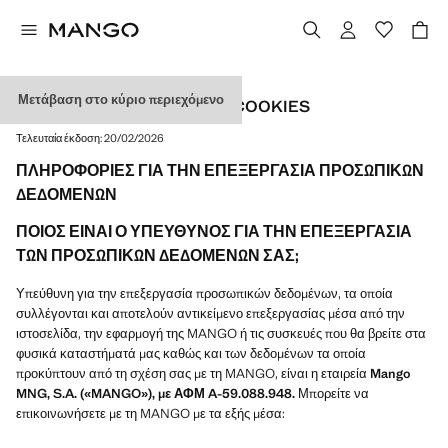
Μετάβαση στο κύριο περιεχόμενο
ΠΟΛΙΤΙΚΉ ΑΠΟΡΡΉΤΟΥ ΚΑΙ COOKIES
Τελευταία έκδοση:
20/02/2026
ΠΛΗΡΟΦΟΡΙΕΣ ΓΙΑ ΤΗΝ ΕΠΕΞΕΡΓΑΣΙΑ ΠΡΟΣΩΠΙΚΩΝ
ΔΕΔΟΜΕΝΩΝ
ΠΟΙΟΣ ΕΙΝΑΙ Ο ΥΠΕΥΘΥΝΟΣ ΓΙΑ ΤΗΝ ΕΠΕΞΕΡΓΑΣΙΑ
ΤΩΝ ΠΡΟΣΩΠΙΚΩΝ ΔΕΔΟΜΕΝΩΝ ΣΑΣ;
Υπεύθυνη για την επεξεργασία προσωπικών δεδομένων, τα οποία
συλλέγονται και αποτελούν αντικείμενο επεξεργασίας μέσα από την
ιστοσελίδα, την εφαρμογή της MANGO ή τις συσκευές που θα βρείτε στα
φυσικά καταστήματά μας καθώς και των δεδομένων τα οποία
προκύπτουν από τη σχέση σας με τη MANGO, είναι η εταιρεία
Mango
MNG, S.A. («MANGO»), με ΑΦΜ A-59.088.948.
Μπορείτε να
επικοινωνήσετε με τη MANGO με τα εξής μέσα: