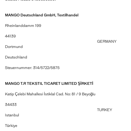
MANGO Deutschland GmbH, Textilhandel
Rheinlanddamm 199
44139
GERMANY
Dortmund
Deutschland
Steuernummer: 314/5722/5875
MANGO T.R TEKSTIL TICARET LIMITED ŞİRKETİ
Katip Çelebi Mahallesi İstiklal Cad. No: 81 / 9 Beyoğlu
34433
TURKEY
Istanbul
Türkiye