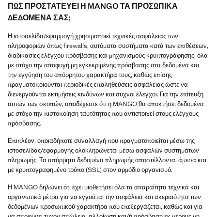
ΠΩΣ ΠΡΟΣΤΑΤΕΥΕΙ Η MANGO ΤΑ ΠΡΟΣΩΠΙΚΑ
ΔΕΔΟΜΕΝΑ ΣΑΣ;
Η ιστοσελίδα/εφαρμογή χρησιμοποιεί τεχνικές ασφάλειας των
πληροφοριών όπως firewalls, αυτόματα συστήματα κατά των επιθέσεων,
διαδικασίες ελέγχου πρόσβασης και μηχανισμούς κρυπτογράφησης, όλα
με στόχο την αποφυγή μη εγκεκριμένης πρόσβασης στα δεδομένα και
την εγγύηση του απόρρητου χαρακτήρα τους, καθώς επίσης
πραγματοποιούνται περιοδικές επαληθεύσεις ασφάλειας ώστε να
διενεργούνται εκτιμήσεις κινδύνων και συχνοί έλεγχοι. Για την επίτευξη
αυτών των σκοπών, αποδέχεστε ότι η MANGO θα αποκτήσει δεδομένα
με στόχο την πιστοποίηση ταυτότητας που αντιστοιχεί στους ελέγχους
πρόσβασης.
Επιπλέον, οποιαδήποτε συναλλαγή που πραγματοποιείται μέσω της
ιστοσελίδας/εφαρμογής ολοκληρώνεται μέσω ασφαλών συστημάτων
πληρωμής. Τα απόρρητα δεδομένα πληρωμής αποστέλλονται άμεσα και
με κρυπτογραφημένο τρόπο (SSL) στον αρμόδιο οργανισμό.
Η MANGO δηλώνει ότι έχει υιοθετήσει όλα τα απαραίτητα τεχνικά και
οργανωτικά μέτρα για να εγγυάται την ασφάλεια και ακεραιότητα των
δεδομένων προσωπικού χαρακτήρα που επεξεργάζεται, καθώς και για
να αποφύγει τυχόν απώλεια, αλλοίωση και/ή πρόσβαση εκ μέρους μη