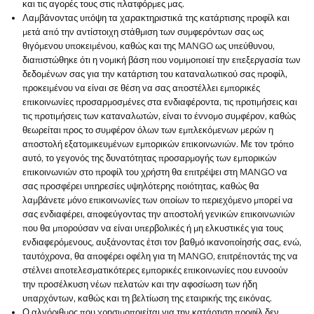
και τις αγορές τους στις πλατφόρμες μας.
Λαμβάνοντας υπόψη τα χαρακτηριστικά της κατάρτισης προφίλ και
μετά από την αντίστοιχη στάθμιση των συμφερόντων σας ως
θιγόμενου υποκειμένου, καθώς και της MANGO ως υπεύθυνου,
διαπιστώθηκε ότι η νομική βάση που νομιμοποιεί την επεξεργασία των
δεδομένων σας για την κατάρτιση του καταναλωτικού σας προφίλ,
προκειμένου να είναι σε θέση να σας αποστέλλει εμπορικές
επικοινωνίες προσαρμοσμένες στα ενδιαφέροντα, τις προτιμήσεις και
τις προτιμήσεις των καταναλωτών, είναι το έννομο συμφέρον, καθώς
θεωρείται προς το συμφέρον όλων των εμπλεκόμενων μερών η
αποστολή εξατομικευμένων εμπορικών επικοινωνιών. Με τον τρόπο
αυτό, το γεγονός της δυνατότητας προσαρμογής των εμπορικών
επικοινωνιών στο προφίλ του χρήστη θα επιτρέψει στη MANGO να
σας προσφέρει υπηρεσίες υψηλότερης ποιότητας, καθώς θα
λαμβάνετε μόνο επικοινωνίες των οποίων το περιεχόμενο μπορεί να
σας ενδιαφέρει, αποφεύγοντας την αποστολή γενικών επικοινωνιών
που θα μπορούσαν να είναι υπερβολικές ή μη ελκυστικές για τους
ενδιαφερόμενους, αυξάνοντας έτσι τον βαθμό ικανοποίησής σας, ενώ,
ταυτόχρονα, θα αποφέρει οφέλη για τη MANGO, επιτρέποντάς της να
στέλνει αποτελεσματικότερες εμπορικές επικοινωνίες που ευνοούν
την προσέλκυση νέων πελατών και την αφοσίωση των ήδη
υπαρχόντων, καθώς και τη βελτίωση της εταιρικής της εικόνας.
Ο αλγόριθμος που χρησιμοποιείται για την κατάρτιση προφίλ δεν