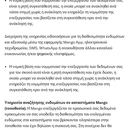
Η νομική βάση που νομιμοποιεί την επεξεργασία των δεδομένων σας
είναι η ρητή συγκατάθεσή σας, η οποία μπορεί να ανακληθεί ανά
πάσα στιγμή χωρίς η ανάκληση να επηρεάζει τη νομιμότητα της
επεξεργασίας που βασίζεται στη συγκατάθεση πριν από την
ανάκλησή της.
Διαχείριση της υπηρεσίας ειδοποιήσεων για τη διαθεσιμότητα ενδυμάτων
και αξεσουάρ μέσω της εφαρμογής Mango App, ηλεκτρονικού
ταχυδρομείου, SMS, WhatsApp ή οποιουδήποτε άλλου καναλιού
επικοινωνίας ή/και ψηφιακής πλατφόρμας.
Η νομική βάση που νομιμοποιεί την επεξεργασία των δεδομένων σας
για τον σκοπό αυτό είναι η ρητή συγκατάθεση που έχετε δώσει, η
οποία μπορεί να ανακληθεί ανά πάσα στιγμή χωρίς η ανάκληση να
επηρεάζει τη νομιμότητα της επεξεργασίας που βασίζεται στη
συγκατάθεση πριν από την ανάκλησή της.
Υπηρεσία αναζήτησης ενδυμάτων σε καταστήματα Mango
(τοποθεσία).
Η Mango επεξεργάζεται τα προσωπικά σας δεδομένα
προκειμένου να σας υποδείξει τη διαθεσιμότητα του επιλεγμένου
ενδύματος στα καταστήματα που βρίσκονται πλησιέστερα στην
τοποθεσία που έχει δηλώσει η συσκευή σας. Στη συνέχεια δεν θα