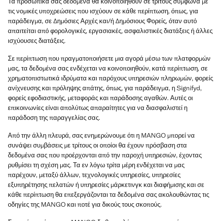
Τα προσωπικά σας δεδομένα θα κοινοποιηθούν σε τρίτους σύμφωνα με
τις νομικές υποχρεώσεις που ισχύουν σε κάθε περίπτωση, όπως, για
παράδειγμα, σε Δημόσιες Αρχές και/ή Δημόσιους Φορείς, όταν αυτό
απαιτείται από φορολογικές, εργασιακές, ασφαλιστικές διατάξεις ή άλλες
ισχύουσες διατάξεις.
Σε περίπτωση που πραγματοποιήσετε μια αγορά μέσω των πλατφορμών
μας, τα δεδομένα σας ενδέχεται να κοινοποιηθούν, κατά περίπτωση, σε
χρηματοπιστωτικά ιδρύματα και παρόχους υπηρεσιών πληρωμών, φορείς
ανίχνευσης και πρόληψης απάτης, όπως, για παράδειγμα, η Signifyd,
φορείς εφοδιαστικής, μεταφοράς και παράδοσης αγαθών. Αυτές οι
επικοινωνίες είναι απολύτως απαραίτητες για να διασφαλιστεί η
παράδοση της παραγγελίας σας.
Από την άλλη πλευρά, σας ενημερώνουμε ότι η MANGO μπορεί να
συνάψει συμβάσεις με τρίτους οι οποίοι θα έχουν πρόσβαση στα
δεδομένα σας που προέρχονται από την παροχή υπηρεσιών, έχοντας
ρυθμίσει τη σχέση μας. Τα εν λόγω τρίτα μέρη ενδέχεται να μας
παρέχουν, μεταξύ άλλων, τεχνολογικές υπηρεσίες, υπηρεσίες
εξυπηρέτησης πελατών ή υπηρεσίες μάρκετινγκ και διαφήμισης και σε
κάθε περίπτωση θα επεξεργάζονται τα δεδομένα σας ακολουθώντας τις
οδηγίες της MANGO και ποτέ για δικούς τους σκοπούς.