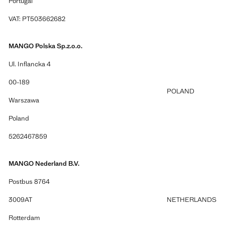
Portugal
VAT: PT503662682
MANGO Polska Sp.z.o.o.
Ul. Inflancka 4
00-189
POLAND
Warszawa
Poland
5262467859
MANGO Nederland B.V.
Postbus 8764
3009AT
NETHERLANDS
Rotterdam