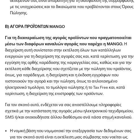
δεδομένων σας είναι απαραίτητη για τη διασφάλιση της συμμόρφωσης
με τις υποχρεώσεις και τα δικαιώματα που προβλέπονται στους Όρους
Πώλησης.
Β) ΑΓΟΡΑ ΠΡΟΪΌΝΤΩΝ MANGO
Για τη διεκπεραίωση της αγοράς προϊόντων που πραγματοποιείται
μέσω των διαφόρων καναλιών αγοράς που παρέχει η MANGO.
Η
διαχείριση αυτή συνίσταται στην εκτέλεση όλων των κατάλληλων
ενεργειών για τη διαχείριση της αγοράς σας και, κατά περίπτωση, για την
εγγύηση της ορθής παράδοσης της παραγγελίας σας, καθώς και για την
εκτέλεση κάθε διαχείρισης που σχετίζεται με την πώληση του προϊόντος,
όπως, για παράδειγμα, η διαχείριση και η έκδοση εγγράφων που
πιστοποιούν την αγορά και την πώληση, όπως το απλοποιημένο
ηλεκτρονικό τιμολόγιο, το τιμολόγιο πώλησης ή το Tax Free και, κατά
περίπτωση, η διαχείριση της επιστροφής των προϊόντων.
Για τον σκοπό αυτό, ενδέχεται να σας αποστέλλουμε πληροφορίες
σχετικά με την κατάσταση της αγοράς μέσω ηλεκτρονικού ταχυδρομείου,
SMS ή/και οποιουδήποτε άλλου διαθέσιμου ανά πάσα στιγμή καναλιού.
Η νομική βάση που νομιμοποιεί την επεξεργασία των δεδομένων σας
για τον σκοπό αυτό είναι η εκτέλεση μιας σύμβασης που νοείται ως