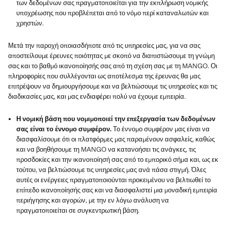
των δεδομένων σας πραγματοποιείται για την εκπλήρωση νομικής
υποχρέωσης που προβλέπεται από το νόμο περί καταναλωτών και
χρηστών.
Μετά την παροχή οποιασδήποτε από τις υπηρεσίες μας, για να σας
αποστείλουμε έρευνες ποιότητας με σκοπό να διαπιστώσουμε τη γνώμη
σας και το βαθμό ικανοποίησής σας από τη σχέση σας με τη MANGO. Οι
πληροφορίες που συλλέγονται ως αποτέλεσμα της έρευνας θα μας
επιτρέψουν να δημιουργήσουμε και να βελτιώσουμε τις υπηρεσίες και τις
διαδικασίες μας, και μας ενδιαφέρει πολύ να έχουμε εμπειρία.
Η νομική βάση που νομιμοποιεί την επεξεργασία των δεδομένων
σας είναι το έννομο συμφέρον.
Το έννομο συμφέρον μας είναι να
διασφαλίσουμε ότι οι πλατφόρμες μας παραμένουν ασφαλείς, καθώς
και να βοηθήσουμε τη MANGO να κατανοήσει τις ανάγκες, τις
προσδοκίες και την ικανοποίησή σας από το εμπορικό σήμα και, ως εκ
τούτου, να βελτιώσουμε τις υπηρεσίες μας ανά πάσα στιγμή. Όλες
αυτές οι ενέργειες πραγματοποιούνται προκειμένου να βελτιωθεί το
επίπεδο ικανοποίησής σας και να διασφαλιστεί μια μοναδική εμπειρία
περιήγησης και αγορών, με την εν λόγω ανάλυση να
πραγματοποιείται σε συγκεντρωτική βάση.