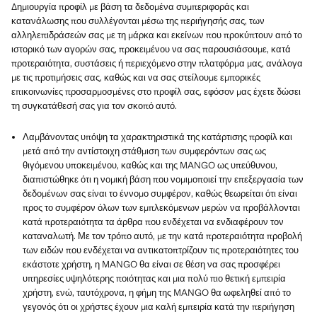
Δημιουργία προφίλ με βάση τα δεδομένα συμπεριφοράς και
κατανάλωσης που συλλέγονται μέσω της περιήγησής σας, των
αλληλεπιδράσεών σας με τη μάρκα και εκείνων που προκύπτουν από το
ιστορικό των αγορών σας, προκειμένου να σας παρουσιάσουμε, κατά
προτεραιότητα, συστάσεις ή περιεχόμενο στην πλατφόρμα μας, ανάλογα
με τις προτιμήσεις σας, καθώς και να σας στείλουμε εμπορικές
επικοινωνίες προσαρμοσμένες στο προφίλ σας, εφόσον μας έχετε δώσει
τη συγκατάθεσή σας για τον σκοπό αυτό.
Λαμβάνοντας υπόψη τα χαρακτηριστικά της κατάρτισης προφίλ και
μετά από την αντίστοιχη στάθμιση των συμφερόντων σας ως
θιγόμενου υποκειμένου, καθώς και της MANGO ως υπεύθυνου,
διαπιστώθηκε ότι η νομική βάση που νομιμοποιεί την επεξεργασία των
δεδομένων σας είναι το έννομο συμφέρον, καθώς θεωρείται ότι είναι
προς το συμφέρον όλων των εμπλεκόμενων μερών να προβάλλονται
κατά προτεραιότητα τα άρθρα που ενδέχεται να ενδιαφέρουν τον
καταναλωτή. Με τον τρόπο αυτό, με την κατά προτεραιότητα προβολή
των ειδών που ενδέχεται να αντικατοπτρίζουν τις προτεραιότητες του
εκάστοτε χρήστη, η MANGO θα είναι σε θέση να σας προσφέρει
υπηρεσίες υψηλότερης ποιότητας και μια πολύ πιο θετική εμπειρία
χρήστη, ενώ, ταυτόχρονα, η φήμη της MANGO θα ωφεληθεί από το
γεγονός ότι οι χρήστες έχουν μια καλή εμπειρία κατά την περιήγηση