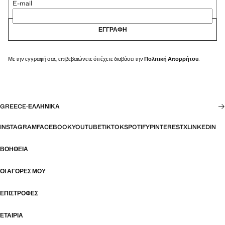
E-mail
ΕΓΓΡΑΦΉ
Με την εγγραφή σας, επιβεβαιώνετε ότι έχετε διαβάσει την
Πολιτική Απορρήτου
.
GREECE
·
ΕΛΛΗΝΙΚΆ
INSTAGRAM
FACEBOOK
YOUTUBE
TIKTOK
SPOTIFY
PINTEREST
X
LINKEDIN
ΒΟΉΘΕΙΑ
ΟΙ ΑΓΟΡΈΣ ΜΟΥ
ΕΠΙΣΤΡΟΦΈΣ
ΕΤΑΙΡΊΑ