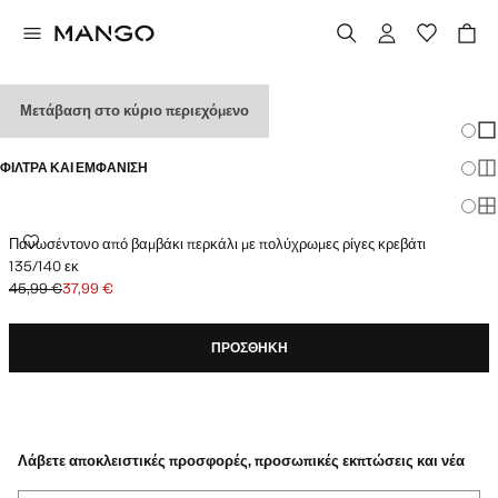
ΣΕΝΤΌΝΙΑ ΓΙΑ ΔΙΠΛΌ ΚΡΕΒΆΤΙ
Μετάβαση στο κύριο περιεχόμενο
Αλλαγ
Εμ
ΦΊΛΤΡΑ ΚΑΙ ΕΜΦΆΝΙΣΗ
Εμ
Εμ
ΠΑΝΩΣΈΝΤΟΝΟ ΑΠΌ ΒΑΜΒΆΚΙ ΠΕΡΚΆΛΙ ΜΕ ΠΟΛΎΧΡΩΜΕΣ ΡΊΓΕΣ ΚΡΕΒΆΤ
Πανωσέντονο από βαμβάκι περκάλι με πολύχρωμες ρίγες κρεβάτι
135/140 εκ
45,99 €
37,99 €
Αρχική τιμή με διαγραφή [45,99 € ]
Ισχύουσα τιμή [37,99 € ]
ΠΡΟΣΘΉΚΗ
Λάβετε αποκλειστικές προσφορές, προσωπικές εκπτώσεις και νέα