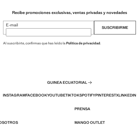
Recibe promociones exclusivas, ventas privadas y novedades
E-mail
SUSCRIBIRME
Al suscribirte, confirmas que has leído la
Política de privacidad
.
GUINEA ECUATORIAL
INSTAGRAM
FACEBOOK
YOUTUBE
TIKTOK
SPOTIFY
PINTEREST
X
LINKEDIN
PRENSA
NOSOTROS
MANGO OUTLET