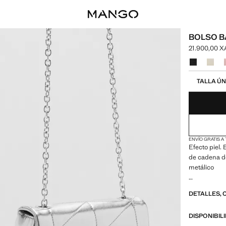
BOLSO 
21.900,00 
Precio actua
Selecciona u
Selecciona tu
TALLA ÚN
ENVÍO GRATIS A
Efecto piel
de cadena do
metálico
20.0x11.0x6.
DETALLES, 
DISPONIBIL