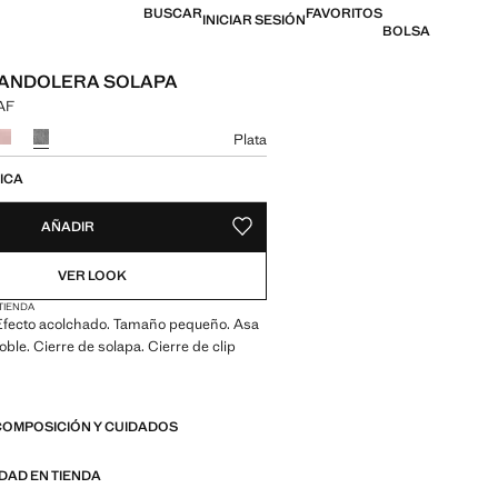
BUSCAR
FAVORITOS
INICIAR SESIÓN
BOLSA
BANDOLERA SOLAPA
XAF
l [21.900,00 XAF ]
n color
Plata
 talla
ICA
AÑADIR
GUARDAR COMO FAVORITO
VER LOOK
 TIENDA
. Efecto acolchado. Tamaño pequeño. Asa
ble. Cierre de solapa. Cierre de clip
5 cm (Largo x Alto x Ancho)
COMPOSICIÓN Y CUIDADOS
IDAD EN TIENDA