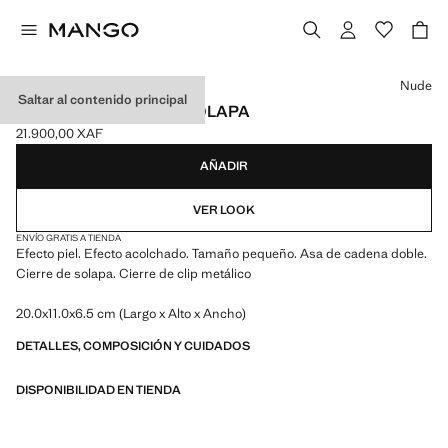
Selecciona un color
Nude
Saltar al contenido principal
BOLSO BANDOLERA SOLAPA
21.900,00 XAF
Precio actual [21.900,00 XAF ]
AÑADIR
VER LOOK
ENVÍO GRATIS A TIENDA
Efecto piel. Efecto acolchado. Tamaño pequeño. Asa de cadena doble.
Cierre de solapa. Cierre de clip metálico
20.0x11.0x6.5 cm (Largo x Alto x Ancho)
DETALLES, COMPOSICIÓN Y CUIDADOS
DISPONIBILIDAD EN TIENDA