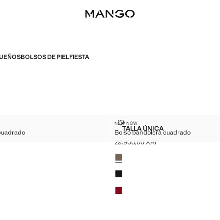
UEÑOS
BOLSOS DE PIEL
FIESTA
OLERA CUADRADO
BOLSO BANDOLERA CUADRAD
NEW NOW
Tallas
TALLA ÚNICA
cuadrado
Bolso bandolera cuadrado
 BANDOLERA CUADRADO
BOLSO BANDOLERA CU
29.900,00 XAF
.900,00 XAF ]
Precio actual [29.900,00 XAF ]
Colores