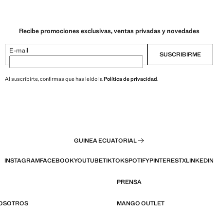
Recibe promociones exclusivas, ventas privadas y novedades
E-mail
SUSCRIBIRME
Al suscribirte, confirmas que has leído la
Política de privacidad
.
GUINEA ECUATORIAL
INSTAGRAM
FACEBOOK
YOUTUBE
TIKTOK
SPOTIFY
PINTEREST
X
LINKEDIN
PRENSA
NOSOTROS
MANGO OUTLET