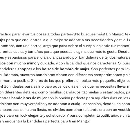
áctico para llevar tus cosas a todas partes? ¡No busques más! En Mango, te
jer
para que encuentres la que mejor se adapte a tus necesidades y estilo. 
l hombro, con una correa larga que pasa sobre el cuerpo, dejando tus manos 
ferentes estilos y tamaños para que puedas elegir la que más te guste. Desd
s y espaciosos para el día a día, pasando por bandoleras de tejidos naturale
dos con mucho mimo y cuidado
, y con la calidad que nos caracteriza. Si bus
andoleras
shopper
o los
bolsos de hombro de mujer
. Son perfectos para lle
da. Además, nuestras bandoleras vienen con diferentes compartimentos y ci
or manera posible. Si eres de las que prefiere un bolso más pequeño, elige lo
n! Son ideales para salir o para aquellos días en los que no necesitas lleva
n diferentes detalles, como hebillas, candados, tachuelas o estampados, pa
uestras
bandoleras de mujer
son la opción perfecta para aquellos días en los
doleras son muy versátiles y se adaptan a cualquier ocasión, desde una cen
laneando asistir a una fiesta, no olvides combinar tu bandolera con un
vestid
ojos
para un look elegante y sofisticado. Y para completar tu outfit, añade un 
s y encuentra la bandolera perfecta para ti en Mango!