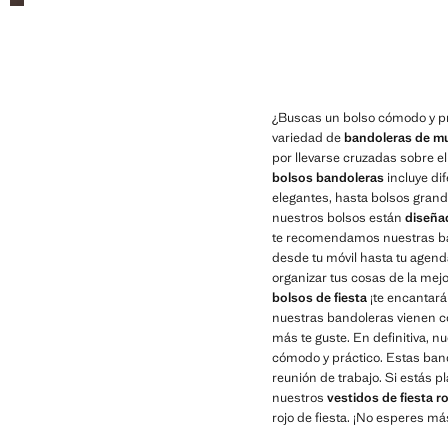
¿Buscas un bolso cómodo y pr
variedad de
bandoleras de mu
por llevarse cruzadas sobre e
bolsos bandoleras
incluye di
elegantes, hasta bolsos grande
nuestros bolsos están
diseña
te recomendamos nuestras b
desde tu móvil hasta tu agen
organizar tus cosas de la mej
bolsos de fiesta
¡te encantará
nuestras bandoleras vienen co
más te guste. En definitiva, n
cómodo y práctico. Estas ban
reunión de trabajo. Si estás p
nuestros
vestidos de fiesta r
rojo de fiesta. ¡No esperes má