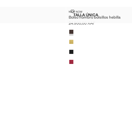
BOLSO HOMBRO BOLSILLOS HEB
NEW NOW
Tallas
TALLA ÚNICA
Bolso hombro bolsillos hebilla
BOLSO HOMBRO BOLSIL
24.900,00 XAF
Precio actual [24.900,00 XAF ]
Colores