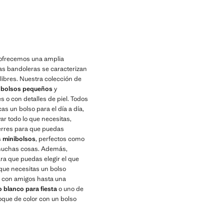
 ofrecemos una amplia
Las bandoleras se caracterizan
libres. Nuestra colección de
e
bolsos pequeños
y
s o con detalles de piel. Todos
cas un bolso para el día a día,
var todo lo que necesitas,
erres para que puedas
s
minibolsos
, perfectos como
r muchas cosas. Además,
ra que puedas elegir el que
 que necesitas un bolso
a con amigos hasta una
o blanco para fiesta
o uno de
toque de color con un bolso