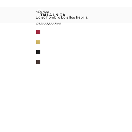
ILLA
BOLSO HOMBRO BOLSILLOS HEBILLA
NEW NOW
Tallas
TALLA ÚNICA
Bolso hombro bolsillos hebilla
LOS HEBILLA
BOLSO HOMBRO BOLSILLOS HEBILLA
24.900,00 XAF
Precio actual [24.900,00 XAF ]
Colores