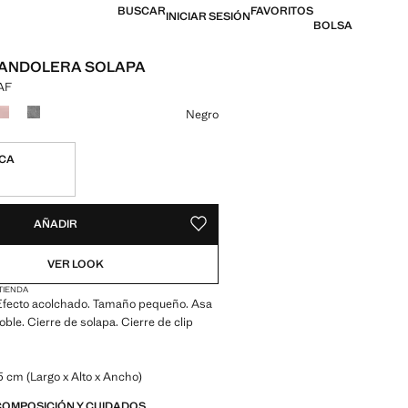
BUSCAR
FAVORITOS
INICIAR SESIÓN
BOLSA
BANDOLERA SOLAPA
XAF
l [21.900,00 XAF ]
n color
Negro
ICA
ADES!
E ¡LO QUIERO!
AÑADIR
GUARDAR COMO FAVORITO
VER LOOK
 TIENDA
. Efecto acolchado. Tamaño pequeño. Asa
ble. Cierre de solapa. Cierre de clip
5 cm (Largo x Alto x Ancho)
COMPOSICIÓN Y CUIDADOS