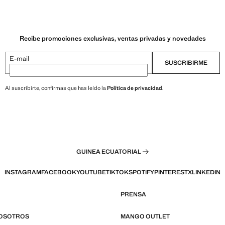
Recibe promociones exclusivas, ventas privadas y novedades
E-mail
SUSCRIBIRME
Al suscribirte, confirmas que has leído la
Política de privacidad
.
GUINEA ECUATORIAL
INSTAGRAM
FACEBOOK
YOUTUBE
TIKTOK
SPOTIFY
PINTEREST
X
LINKEDIN
PRENSA
NOSOTROS
MANGO OUTLET