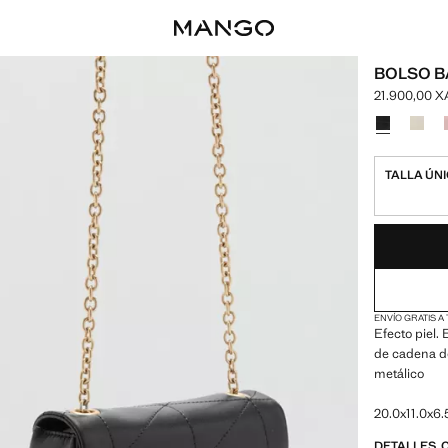
BOLSO 
21.900,00 
Precio actua
Selecciona u
TALLA ÚN
¡ÚLTIMAS UNID
NO DISPONIBL
ENVÍO GRATIS A
Efecto piel
de cadena do
metálico
20.0x11.0x6.
DETALLES, 