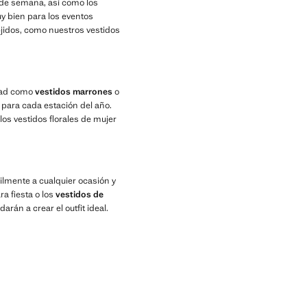
 de semana, así como los
 bien para los eventos
tejidos, como nuestros vestidos
idad como
vestidos marrones
o
s para cada estación del año.
s vestidos florales de mujer
ilmente a cualquier ocasión y
ra fiesta o los
vestidos de
arán a crear el outfit ideal.