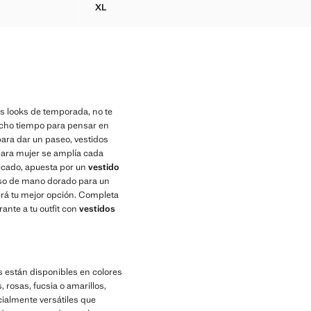
XL
PLOMÁTICA
VESTIDO HALTER ESTAMPADO CADENAS
us looks de temporada, no te
ucho tiempo para pensar en
para dar un paseo, vestidos
s para mujer se amplía cada
ticado, apuesta por un
vestido
olso de mano dorado para un
rá tu mejor opción. Completa
ante a tu outfit con
vestidos
s están disponibles en colores
, rosas, fucsia o amarillos,
ialmente versátiles que