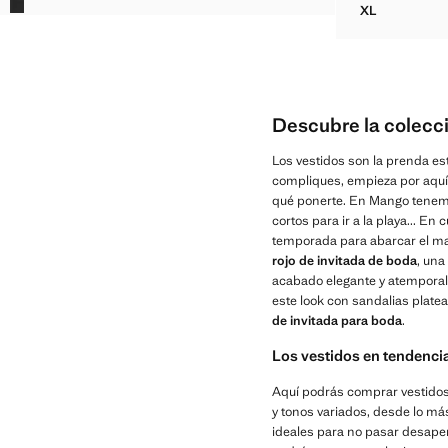
XL
VESTIDO S
Descubre la colecc
Los vestidos son la prenda est
compliques, empieza por aquí
qué ponerte. En Mango tenem
cortos para ir a la playa... E
temporada para abarcar el may
rojo de invitada de boda
, una
acabado elegante y atemporal. 
este look con sandalias plate
de invitada para boda
.
Los vestidos en tendenci
Aquí podrás comprar vestidos 
y tonos variados, desde lo má
ideales para no pasar desape