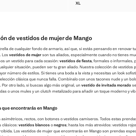
XL
ATINADO DRAPEADO
VESTIDO CAMISERO RAYA DI
ión de vestidos de mujer de Mango
rella de cualquier fondo de armario, así que, si estás pensando en renovar t
. Los
vestidos de mujer
son tus aliados, especialmente cuando no tienes m
os un vestido para cada ocasión:
vestidos de fiesta
, formales o informales, 
n cualquier situación, pueden ser tu gran aliado. Nuestra colección de vestido
or número de estilos. Si tienes una boda a la vista y necesitas un look sofis
 elección clásica que nunca falla. Combínalo con unos tacones nude y un b
Por otro lado, si buscas algo más original, un
vestido de invitada morado
se
adas o unos mules y un clutch metalizado para añadir un toque moderno y vibr
a que encontrarás en Mango
asimétricos, rectos, con botones o vestidos camiseros. Todos estas prenda
s clásicos:
vestidos blancos
o
negros
; hasta los más atrevidos: vestidos rojos
rcibida. Los vestidos de mujer que encontrarás en Mango son prendas espec