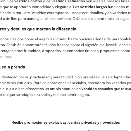
sión. Los
vestidos cortos
y los
vestidos satinados
son ideales para los fines
 ya que te aportarán comodidad y elegancia. Los
vestidos largos
funcionan muy
ess code lo requiere. Vestidos estampados, lisos o con detalles, y de variados 
 o de lino para conseguir el look perfecto. Clásicos o de tendencia, tú eliges.
res y detalles que marcan la diferencia
tonos clásicos como el negro o el crudo, hasta opciones llenas de personal
esa. También encontrarás tejidos frescos como el algodón o el lyocell, ideale
protagonismo: fruncidos, drapeados, estampados únicos y propuestas como lo
er look.
 sola prenda
n destacan por su practicidad y versatilidad. Son prendas que se adaptan fác
mpleto sin esfuerzo. Para celebraciones especiales, considera los vestidos pa
a el día a día te ofrecemos un ampio abanico de
vestidos casuales
que te ayud
do que se adapta a tu estilo y te hace sentir segura.
Recibe promociones exclusivas, ventas privadas y novedades