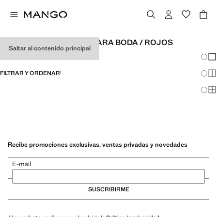
VESTIDOS DE INVITADA PARA BODA / ROJOS
Saltar al contenido principal
Cambi
Mos
FILTRAR Y ORDENAR
1
Mos
Mos
Recibe promociones exclusivas, ventas privadas y novedades
E-mail
SUSCRIBIRME