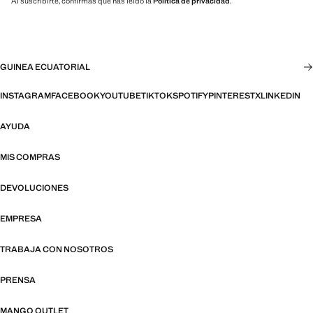
Al suscribirte, confirmas que has leído la
Política de privacidad
.
GUINEA ECUATORIAL
INSTAGRAM
FACEBOOK
YOUTUBE
TIKTOK
SPOTIFY
PINTEREST
X
LINKEDIN
AYUDA
MIS COMPRAS
DEVOLUCIONES
EMPRESA
TRABAJA CON NOSOTROS
PRENSA
MANGO OUTLET