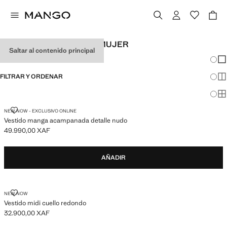
VESTIDOS DE FIESTA DE MUJER
Saltar al contenido principal
Cambi
Mos
FILTRAR Y ORDENAR
Mos
Mos
VESTIDO MANGA ACAMPANADA DETALLE NUDO
NEW NOW - EXCLUSIVO ONLINE
Vestido manga acampanada detalle nudo
49.990,00 XAF
Precio actual [49.990,00 XAF ]
AÑADIR
VESTIDO MIDI CUELLO REDONDO
NEW NOW
Vestido midi cuello redondo
32.900,00 XAF
Precio actual [32.900,00 XAF ]